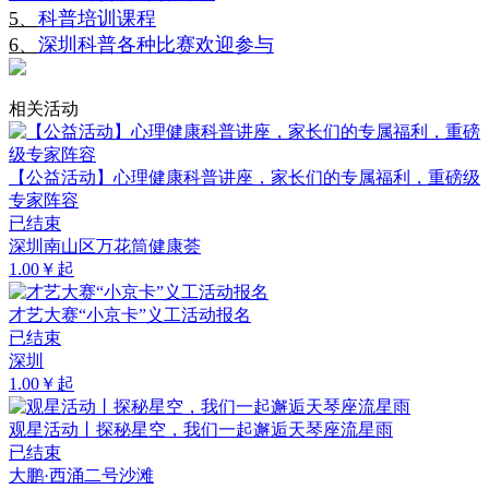
5、
科普培训课程
6、
深圳科普各种比赛欢迎参与
相关活动
【公益活动】心理健康科普讲座，家长们的专属福利，重磅级
专家阵容
已结束
深圳南山区万花筒健康荟
1.00￥起
才艺大赛“小京卡”义工活动报名
已结束
深圳
1.00￥起
观星活动丨探秘星空，我们一起邂逅天琴座流星雨
已结束
大鹏·西涌二号沙滩