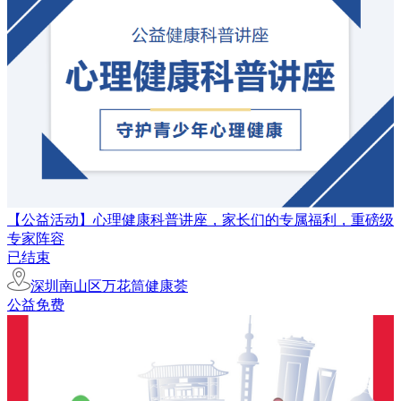
【公益活动】心理健康科普讲座，家长们的专属福利，重磅级
专家阵容
已结束
深圳南山区万花筒健康荟
公益免费