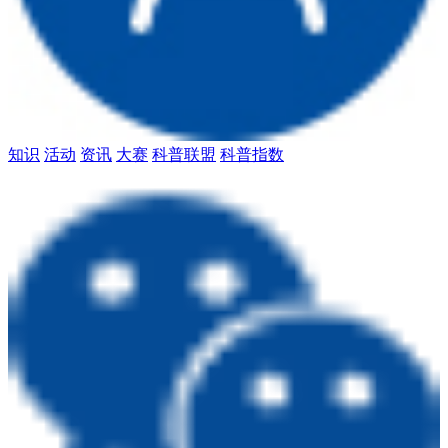
知识
活动
资讯
大赛
科普联盟
科普指数