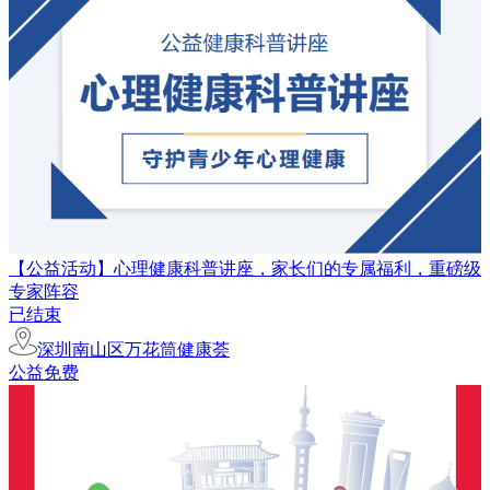
【公益活动】心理健康科普讲座，家长们的专属福利，重磅级
专家阵容
已结束
深圳南山区万花筒健康荟
公益免费