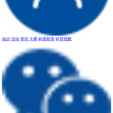
知识
活动
资讯
大赛
科普联盟
科普指数