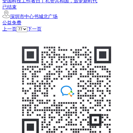
全国科技工作者日丨礼赞共和国，追梦新时代
已结束
深圳市中心书城北广场
公益免费
上一页
下一页