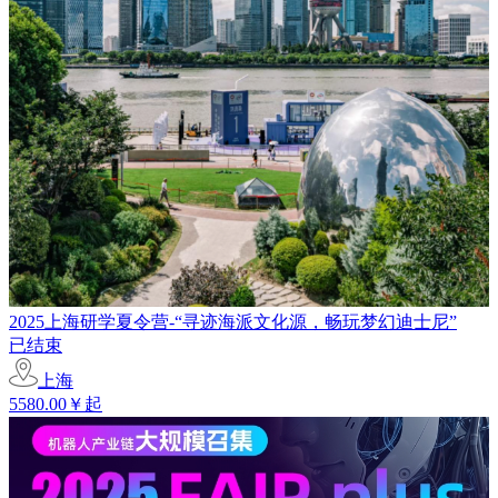
2025上海研学夏令营-“寻迹海派文化源，畅玩梦幻迪士尼”
已结束
上海
5580.00￥起