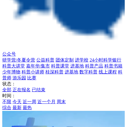
公众号
研学营/冬夏令营
公益科普
团体定制
进学校
24小时科学银行
科普大讲堂
嘉年华/集市
科普课堂
进基地
科普产品
科普书籍
少年博物
科普小讲师
桂深科普
进基地
数字科普
线上课程
科
普师
游乐园
比赛
状态：
全部
正在报名
已结束
时间：
不限
今天
近一周
近一个月
周末
综合
最新
最热