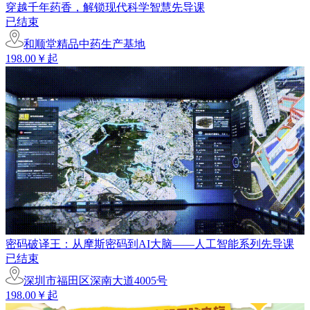
穿越千年药香，解锁现代科学智慧先导课
已结束
和顺堂精品中药生产基地
198.00￥起
密码破译王：从摩斯密码到AI大脑——人工智能系列先导课
已结束
深圳市福田区深南大道4005号
198.00￥起