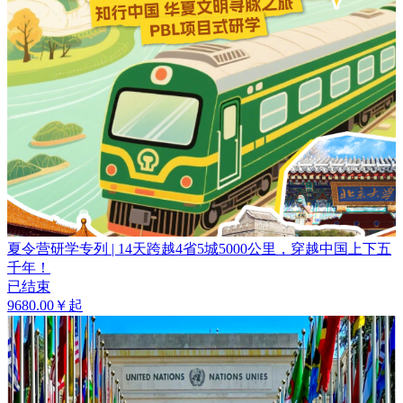
夏令营研学专列 | 14天跨越4省5城5000公里，穿越中国上下五
千年！
已结束
9680.00￥起