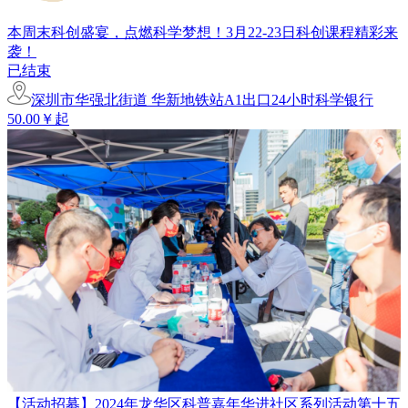
本周末科创盛宴，点燃科学梦想！3月22-23日科创课程精彩来
袭！
已结束
深圳市华强北街道 华新地铁站A1出口24小时科学银行
50.00￥起
【活动招募】2024年龙华区科普嘉年华进社区系列活动第十五