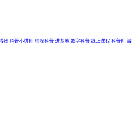
博物
科普小讲师
桂深科普
进基地
数字科普
线上课程
科普师
游