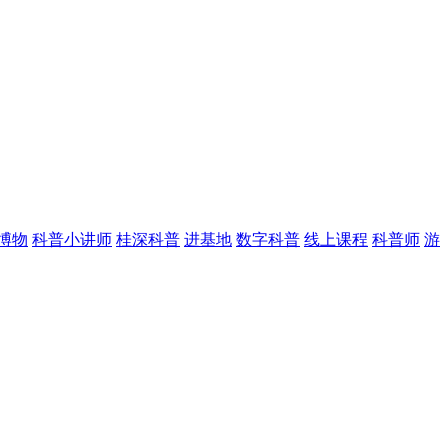
博物
科普小讲师
桂深科普
进基地
数字科普
线上课程
科普师
游