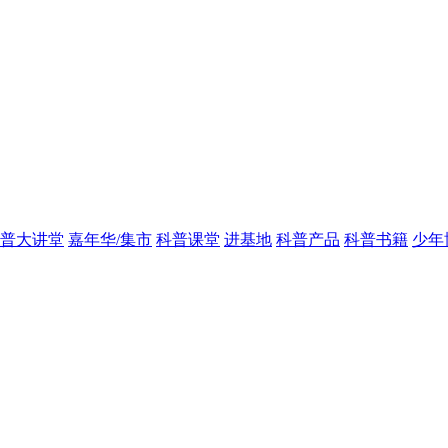
普大讲堂
嘉年华/集市
科普课堂
进基地
科普产品
科普书籍
少年