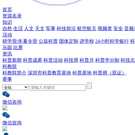
首页
资源名录
知识
自然
生活
人文
天文
军事
科技前沿
航空航天
视频类
安全
音频
活动
研学营/冬夏令营
公益科普
团体定制
进学校
24小时科学银行
科
乐园
比赛
资讯
科普新闻
科普成果
科普活动
科技周
科普月
科普学分制
科技志
科教联
科教联简介
深圳市科普教育基地
科普基地
科普师（双证）
赛事
微信咨询
微信咨询