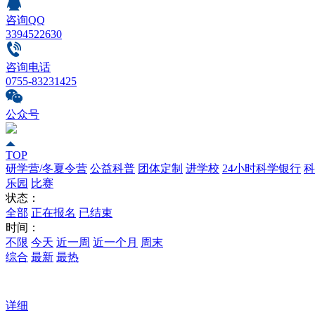
咨询QQ
3394522630
咨询电话
0755-83231425
公众号
TOP
研学营/冬夏令营
公益科普
团体定制
进学校
24小时科学银行
科
乐园
比赛
状态：
全部
正在报名
已结束
时间：
不限
今天
近一周
近一个月
周末
综合
最新
最热
详细