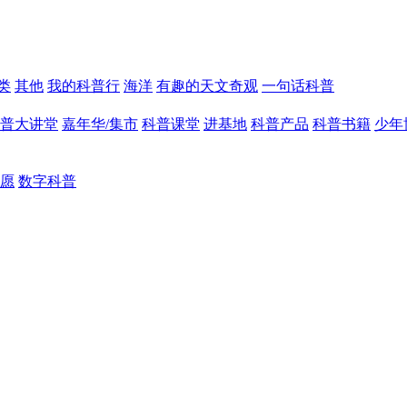
类
其他
我的科普行
海洋
有趣的天文奇观
一句话科普
普大讲堂
嘉年华/集市
科普课堂
进基地
科普产品
科普书籍
少年
愿
数字科普