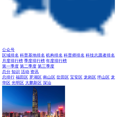
公众号
区域排名
科普基地排名
机构排名
科普师排名
科技志愿者排名
月度排行榜
季度排行榜
年度排行榜
第一季度
第二季度
第三季度
总分
知识
活动
资讯
总排行
福田区
罗湖区
南山区
盐田区
宝安区
龙岗区
坪山区
龙
华区
光明区
大鹏新区
深汕