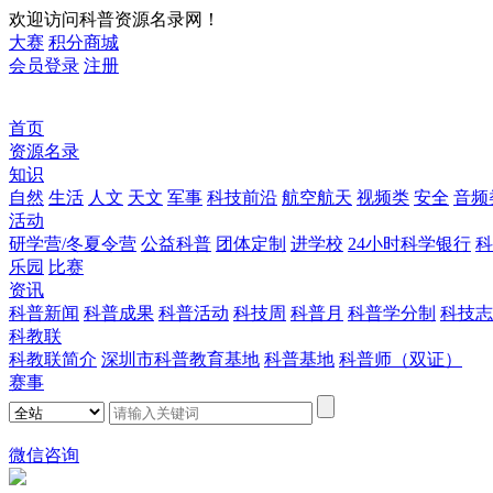
欢迎访问科普资源名录网！
大赛
积分商城
会员登录
注册
首页
资源名录
知识
自然
生活
人文
天文
军事
科技前沿
航空航天
视频类
安全
音频
活动
研学营/冬夏令营
公益科普
团体定制
进学校
24小时科学银行
科
乐园
比赛
资讯
科普新闻
科普成果
科普活动
科技周
科普月
科普学分制
科技志
科教联
科教联简介
深圳市科普教育基地
科普基地
科普师（双证）
赛事
微信咨询