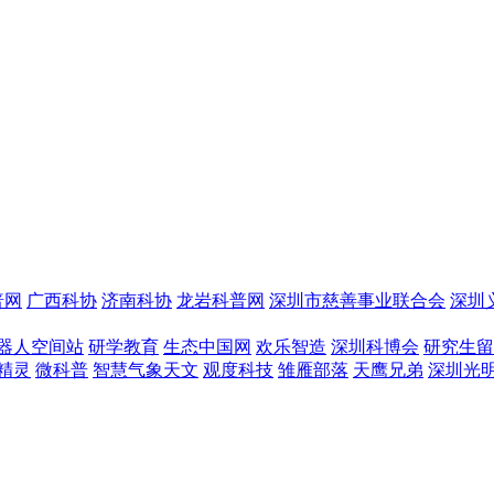
普网
广西科协
济南科协
龙岩科普网
深圳市慈善事业联合会
深圳
器人空间站
研学教育
生态中国网
欢乐智造
深圳科博会
研究生留
精灵
微科普
智慧气象天文
观度科技
雏雁部落
天鹰兄弟
深圳光