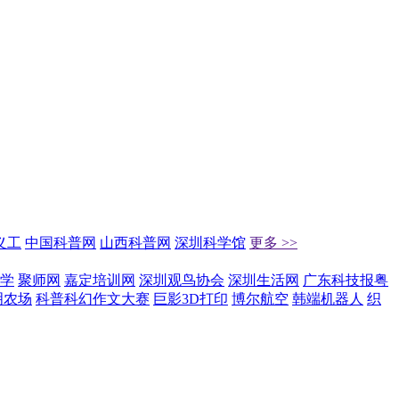
义工
中国科普网
山西科普网
深圳科学馆
更多 >>
学
聚师网
嘉定培训网
深圳观鸟协会
深圳生活网
广东科技报粤
明农场
科普科幻作文大赛
巨影3D打印
博尔航空
韩端机器人
织