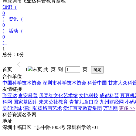
深圳市飞亚达科普教育基地
知识（
0
）
资讯（
0
）
活动（
0
）
1
总分：0分
首页
1
末页
共 页 到
页
合作单位
中国科学技术协会
深圳市科学技术协会
科普中国
甘肃大众科
友情链接
飞亚达
食安科普
贝壳红文化艺术馆
文恺科技
成都科普
豆豆机
科网
国家基因库
未来公社教育
青苗儿童口腔
九州财经网
小码
染印游城
深圳弘扬烙画艺术
爱汇百变教育集团
万语网
更多 >>
科普资源名录网
地址
深圳市福田区上步中路1003号 深圳科学馆701