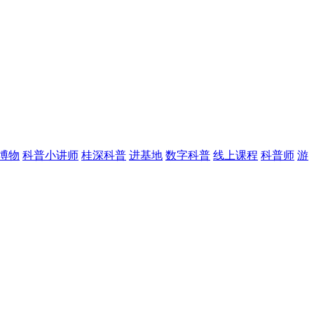
博物
科普小讲师
桂深科普
进基地
数字科普
线上课程
科普师
游