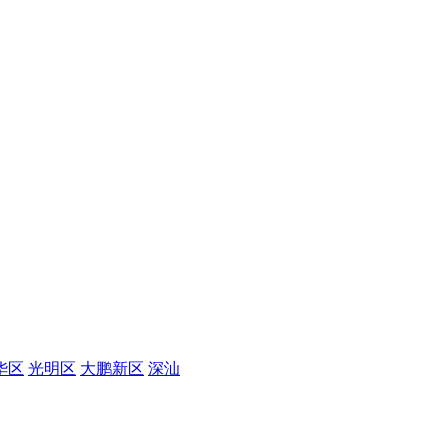
华区
光明区
大鹏新区
深汕