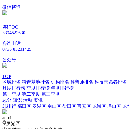
微信咨询
咨询QQ
3394522630
咨询电话
0755-83231425
公众号
TOP
区域排名
科普基地排名
机构排名
科普师排名
科技志愿者排名
月度排行榜
季度排行榜
年度排行榜
第一季度
第二季度
第三季度
总分
知识
活动
资讯
总排行
福田区
罗湖区
南山区
盐田区
宝安区
龙岗区
坪山区
龙
admin
罗湖区