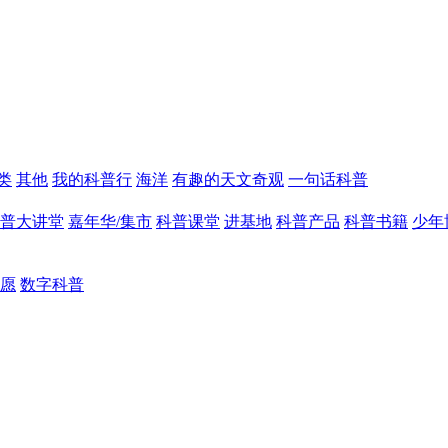
类
其他
我的科普行
海洋
有趣的天文奇观
一句话科普
普大讲堂
嘉年华/集市
科普课堂
进基地
科普产品
科普书籍
少年
愿
数字科普