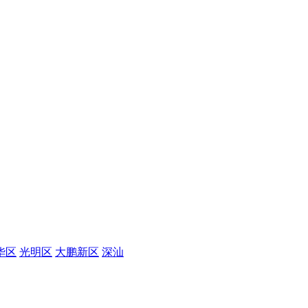
华区
光明区
大鹏新区
深汕