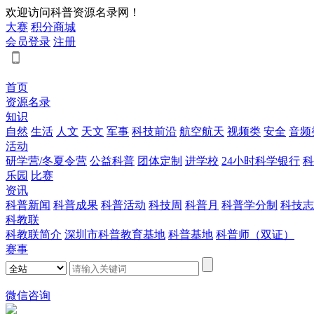
欢迎访问科普资源名录网！
大赛
积分商城
会员登录
注册
首页
资源名录
知识
自然
生活
人文
天文
军事
科技前沿
航空航天
视频类
安全
音频
活动
研学营/冬夏令营
公益科普
团体定制
进学校
24小时科学银行
科
乐园
比赛
资讯
科普新闻
科普成果
科普活动
科技周
科普月
科普学分制
科技志
科教联
科教联简介
深圳市科普教育基地
科普基地
科普师（双证）
赛事
微信咨询