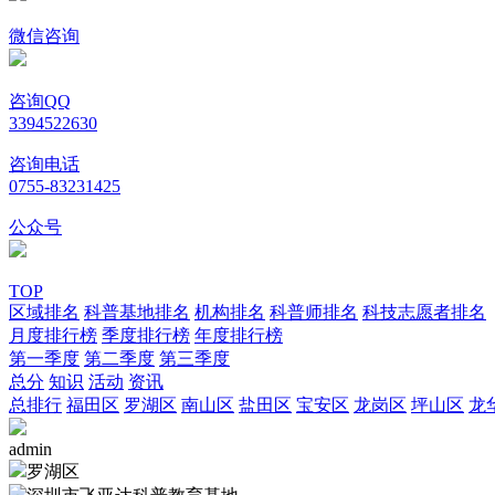
微信咨询
咨询QQ
3394522630
咨询电话
0755-83231425
公众号
TOP
区域排名
科普基地排名
机构排名
科普师排名
科技志愿者排名
月度排行榜
季度排行榜
年度排行榜
第一季度
第二季度
第三季度
总分
知识
活动
资讯
总排行
福田区
罗湖区
南山区
盐田区
宝安区
龙岗区
坪山区
龙
admin
罗湖区