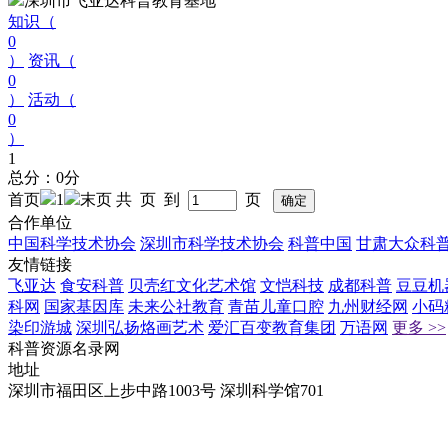
深圳市飞亚达科普教育基地
知识（
0
）
资讯（
0
）
活动（
0
）
1
总分：0分
首页
1
末页
共 页 到
页
合作单位
中国科学技术协会
深圳市科学技术协会
科普中国
甘肃大众科
友情链接
飞亚达
食安科普
贝壳红文化艺术馆
文恺科技
成都科普
豆豆机
科网
国家基因库
未来公社教育
青苗儿童口腔
九州财经网
小码
染印游城
深圳弘扬烙画艺术
爱汇百变教育集团
万语网
更多 >>
科普资源名录网
地址
深圳市福田区上步中路1003号 深圳科学馆701