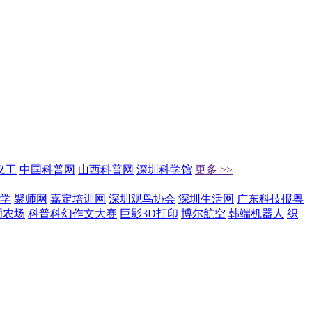
义工
中国科普网
山西科普网
深圳科学馆
更多 >>
学
聚师网
嘉定培训网
深圳观鸟协会
深圳生活网
广东科技报粤
明农场
科普科幻作文大赛
巨影3D打印
博尔航空
韩端机器人
织