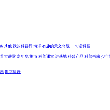
类
其他
我的科普行
海洋
有趣的天文奇观
一句话科普
普大讲堂
嘉年华/集市
科普课堂
进基地
科普产品
科普书籍
少年
愿
数字科普