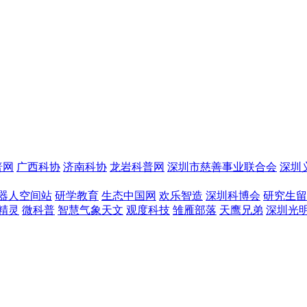
普网
广西科协
济南科协
龙岩科普网
深圳市慈善事业联合会
深圳
器人空间站
研学教育
生态中国网
欢乐智造
深圳科博会
研究生留
精灵
微科普
智慧气象天文
观度科技
雏雁部落
天鹰兄弟
深圳光