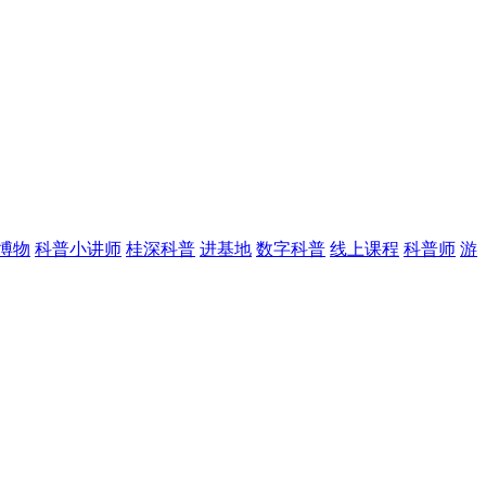
博物
科普小讲师
桂深科普
进基地
数字科普
线上课程
科普师
游