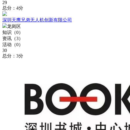
29
总分：4分
深圳天鹰兄弟无人机创新有限公司
龙岗区
知识（
0
）
资讯（
3
）
活动（
0
）
30
总分：3分