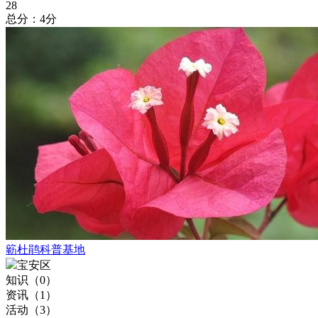
28
总分：4分
簕杜鹃科普基地
宝安区
知识（
0
）
资讯（
1
）
活动（
3
）