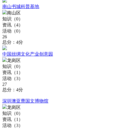
南山书城科普基地
南山区
知识（
0
）
资讯（
4
）
活动（
0
）
26
总分：4分
中国丝绸文化产业创意园
龙岗区
知识（
0
）
资讯（
1
）
活动（
3
）
27
总分：4分
深圳澳亚曹国文博物馆
龙岗区
知识（
0
）
资讯（
1
）
活动（
3
）