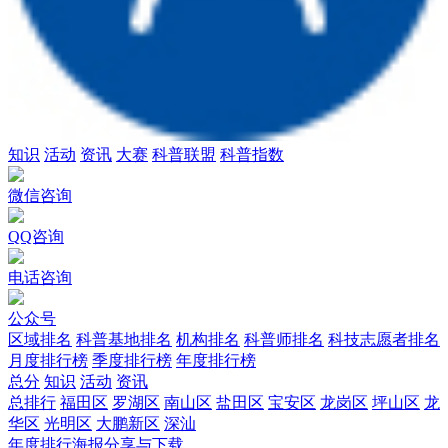
知识
活动
资讯
大赛
科普联盟
科普指数
微信咨询
QQ咨询
电话咨询
公众号
区域排名
科普基地排名
机构排名
科普师排名
科技志愿者排名
月度排行榜
季度排行榜
年度排行榜
总分
知识
活动
资讯
总排行
福田区
罗湖区
南山区
盐田区
宝安区
龙岗区
坪山区
龙
华区
光明区
大鹏新区
深汕
年度排行海报分享与下载