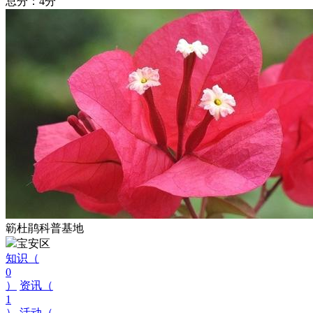
总分：4分
簕杜鹃科普基地
宝安区
知识（
0
）
资讯（
1
）
活动（