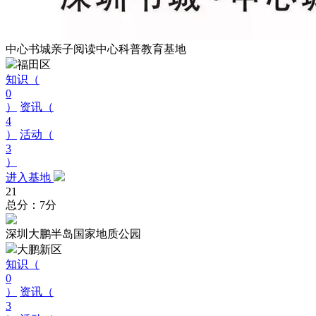
中心书城亲子阅读中心科普教育基地
福田区
知识（
0
）
资讯（
4
）
活动（
3
）
进入基地
21
总分：7分
深圳大鹏半岛国家地质公园
大鹏新区
知识（
0
）
资讯（
3