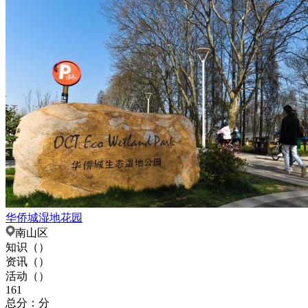
华侨城湿地花园
南山区
知识（
）
资讯（
）
活动（
）
161
总分：分