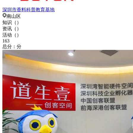
深圳市香料科普教育基地
南山区
知识（
）
资讯（
）
活动（
）
163
总分：分