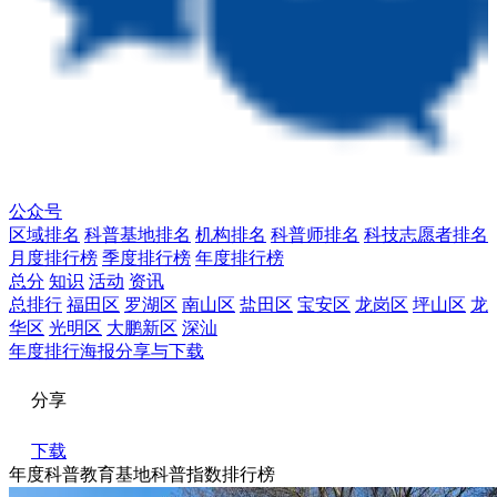
公众号
区域排名
科普基地排名
机构排名
科普师排名
科技志愿者排名
月度排行榜
季度排行榜
年度排行榜
总分
知识
活动
资讯
总排行
福田区
罗湖区
南山区
盐田区
宝安区
龙岗区
坪山区
龙
华区
光明区
大鹏新区
深汕
年度排行海报分享与下载
分享
下载
年度科普教育基地科普指数排行榜