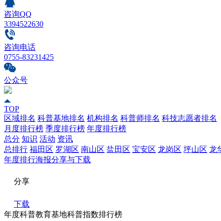
咨询QQ
3394522630
咨询电话
0755-83231425
公众号
TOP
区域排名
科普基地排名
机构排名
科普师排名
科技志愿者排名
月度排行榜
季度排行榜
年度排行榜
总分
知识
活动
资讯
总排行
福田区
罗湖区
南山区
盐田区
宝安区
龙岗区
坪山区
龙
年度排行海报分享与下载
分享
下载
年度科普教育基地科普指数排行榜