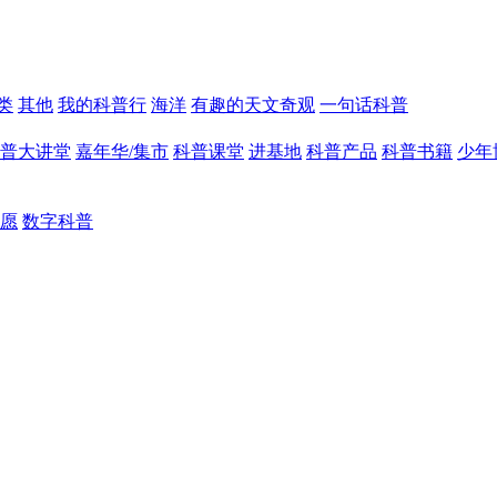
类
其他
我的科普行
海洋
有趣的天文奇观
一句话科普
普大讲堂
嘉年华/集市
科普课堂
进基地
科普产品
科普书籍
少年
愿
数字科普