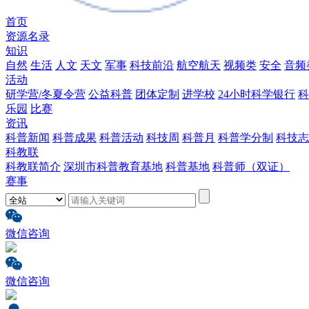
首页
资源名录
知识
自然
生活
人文
天文
军事
科技前沿
航空航天
视频类
安全
音频
活动
研学营/冬夏令营
公益科普
团体定制
进学校
24小时科学银行
科
乐园
比赛
资讯
科普新闻
科普成果
科普活动
科技周
科普月
科普学分制
科技志
科教联
科教联简介
深圳市科普教育基地
科普基地
科普师（双证）
赛事
微信咨询
微信咨询