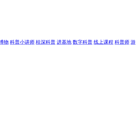
博物
科普小讲师
桂深科普
进基地
数字科普
线上课程
科普师
游