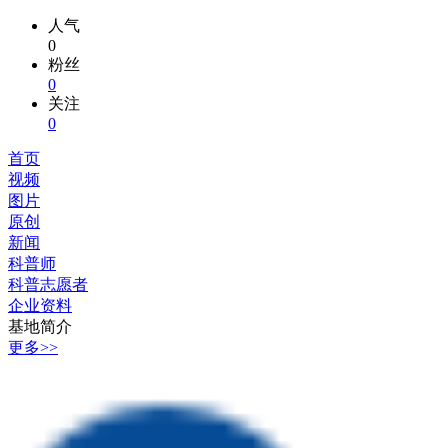
人气
0
粉丝
0
关注
0
首页
视频
图片
原创
新闻
科普师
科普志愿者
企业资料
基地简介
更多>>