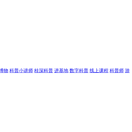
博物
科普小讲师
桂深科普
进基地
数字科普
线上课程
科普师
游