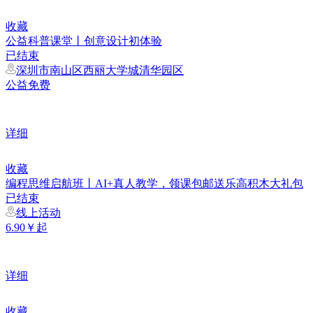
收藏
公益科普课堂丨创意设计初体验
已结束
深圳市南山区西丽大学城清华园区
公益免费
详细
收藏
编程思维启航班丨AI+真人教学，领课包邮送乐高积木大礼包
已结束
线上活动
6.90￥起
详细
收藏