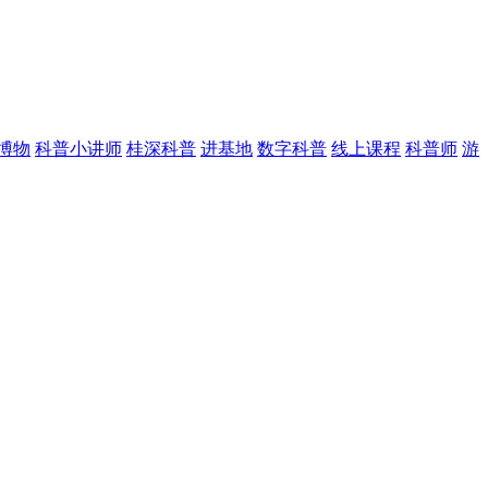
博物
科普小讲师
桂深科普
进基地
数字科普
线上课程
科普师
游