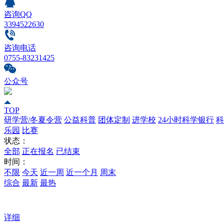
咨询QQ
3394522630
咨询电话
0755-83231425
公众号
TOP
研学营/冬夏令营
公益科普
团体定制
进学校
24小时科学银行
科
乐园
比赛
状态：
全部
正在报名
已结束
时间：
不限
今天
近一周
近一个月
周末
综合
最新
最热
详细