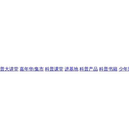
普大讲堂
嘉年华/集市
科普课堂
进基地
科普产品
科普书籍
少年