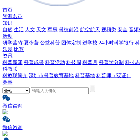
首页
资源名录
知识
自然
生活
人文
天文
军事
科技前沿
航空航天
视频类
安全
音频
活动
研学营/冬夏令营
公益科普
团体定制
进学校
24小时科学银行
科
乐园
比赛
资讯
科普新闻
科普成果
科普活动
科技周
科普月
科普学分制
科技志
科教联
科教联简介
深圳市科普教育基地
科普基地
科普师（双证）
赛事
微信咨询
微信咨询