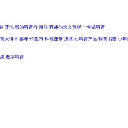
类
其他
我的科普行
海洋
有趣的天文奇观
一句话科普
普大讲堂
嘉年华/集市
科普课堂
进基地
科普产品
科普书籍
少年
愿
数字科普