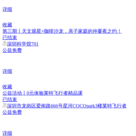
详细
收藏
第三期丨天文观星+咖啡沙龙，亲子家庭的仲夏夜之约！
已结束
深圳科学馆701
公益免费
详细
收藏
公益活动丨0元体验莱特飞行者精品课
已结束
深圳市龙岗区爱南路666号星河COCOpark3楼莱特飞行者
公益免费
详细