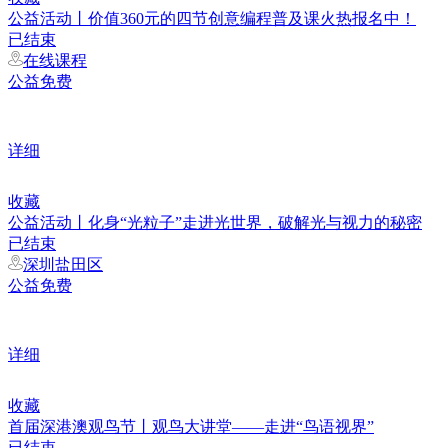
公益活动丨价值360元的四节创意编程普及课火热报名中！
已结束
在线课程
公益免费
详细
收藏
公益活动丨化身“光粒子”走进光世界，破解光与视力的秘密
已结束
深圳盐田区
公益免费
详细
收藏
首届深港澳观鸟节丨观鸟大讲堂——走进“鸟语视界”
已结束