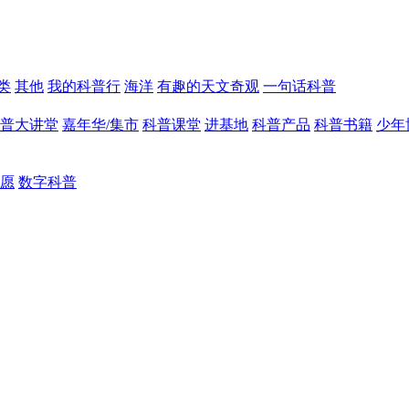
类
其他
我的科普行
海洋
有趣的天文奇观
一句话科普
普大讲堂
嘉年华/集市
科普课堂
进基地
科普产品
科普书籍
少年
愿
数字科普