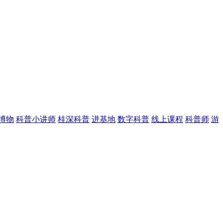
博物
科普小讲师
桂深科普
进基地
数字科普
线上课程
科普师
游