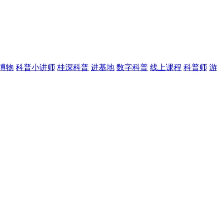
博物
科普小讲师
桂深科普
进基地
数字科普
线上课程
科普师
游