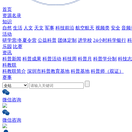
首页
资源名录
知识
自然
生活
人文
天文
军事
科技前沿
航空航天
视频类
安全
音频
活动
研学营/冬夏令营
公益科普
团体定制
进学校
24小时科学银行
科
乐园
比赛
资讯
科普新闻
科普成果
科普活动
科技周
科普月
科普学分制
科技志
科教联
科教联简介
深圳市科普教育基地
科普基地
科普师（双证）
赛事
微信咨询
微信咨询