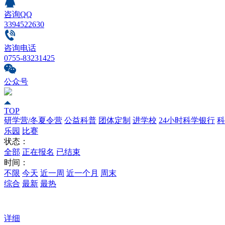
咨询QQ
3394522630
咨询电话
0755-83231425
公众号
TOP
研学营/冬夏令营
公益科普
团体定制
进学校
24小时科学银行
科
乐园
比赛
状态：
全部
正在报名
已结束
时间：
不限
今天
近一周
近一个月
周末
综合
最新
最热
详细