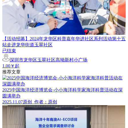
【活动招募】2024年龙华区科普嘉年华进社区系列活动第十五
站走进龙华街道玉翠社区
已结束
深圳市龙华区玉翠社区高坳新村小广场
1.00￥起
推荐文章
2025中国海洋经济博览会·小小海洋科学家海洋科普活动在深
圆满举办
2025.11.07
原创
作者：原创