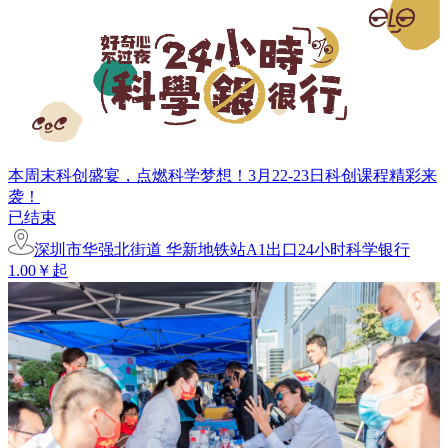
本周末科创盛宴，点燃科学梦想！3月22-23日科创课程精彩来
袭！
已结束
深圳市华强北街道 华新地铁站A1出口24小时科学银行
1.00￥起