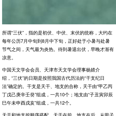
所谓“三伏”，指的是初伏、中伏、末伏的统称，大约在
每年公历7月中旬到8月中下旬，正好处于小暑与处暑
节气之间，天气最为炎热。待到暑退出伏，早晚才渐有
凉意。
中国天文学会会员、天津市天文学会理事杨婧介
绍，“三伏”的日期是按照我国古代历法的“干支纪日
法”确定的。干支是天干、地支的合称，天干由“甲乙丙
丁戊己庚辛壬癸”组成，一共10个；地支由“子丑寅卯辰
巳午未申酉戌亥”组成，一共12个。
天干和地支按顺序搭配，天干在前，地支在后，从甲子