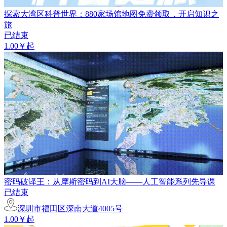
探索大湾区科普世界：880家场馆地图免费领取，开启知识之
旅
已结束
1.00￥起
密码破译王：从摩斯密码到AI大脑——人工智能系列先导课
已结束
深圳市福田区深南大道4005号
1.00￥起