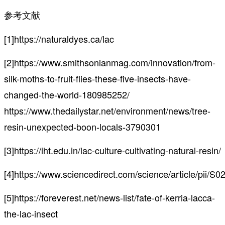
参考文献
[1]https://naturaldyes.ca/lac
[2]https://www.smithsonianmag.com/innovation/from-
silk-moths-to-fruit-flies-these-five-insects-have-
changed-the-world-180985252/
https://www.thedailystar.net/environment/news/tree-
resin-unexpected-boon-locals-3790301
[3]https://iht.edu.in/lac-culture-cultivating-natural-resin/
[4]https://www.sciencedirect.com/science/article/pii
[5]https://foreverest.net/news-list/fate-of-kerria-lacca-
the-lac-insect