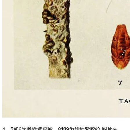
4、5和6为雌性紫胶蚧，8和9为雄性紫胶蚧 图片来