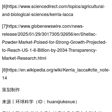
[6]https://www.sciencedirect.com/topics/agricultural-
and-biological-sciences/kerria-lacca
[7]https://www.globenewswire.com/news-
release/2025/01/29/3017305/32656/en/Shellac-
Powder-Market-Poised-for-Strong-Growth-Projected-
to-Reach-US-1-6-Billion-by-2034-Transparency-
Market-Research.html
[8]https://en.wikipedia.org/wiki/Kerria_lacca#cite_note-
14
策划制作
来源丨环球科学（ID：huanqiukexue）