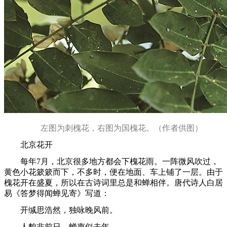
左图为刺槐花，右图为国槐花。（作者供图）
北京花开
每年7月，北京很多地方都会下槐花雨。一阵微风吹过，
黄色小花簌簌而下，不多时，便在地面、车上铺了一层。由于
槐花开在盛夏，所以在古诗词里总是和蝉相伴。唐代诗人白居
易《答梦得闻蝉见寄》写道：
开缄思浩然，独咏晚风前。
人貌非前日，蝉声似去年。