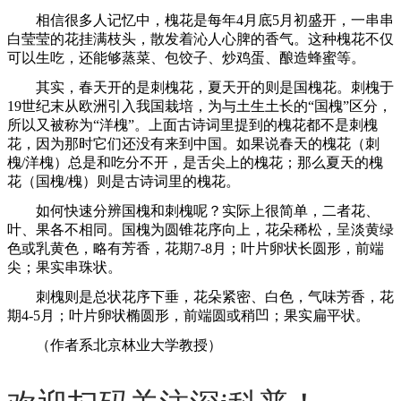
相信很多人记忆中，槐花是每年4月底5月初盛开，一串串
白莹莹的花挂满枝头，散发着沁人心脾的香气。这种槐花不仅
可以生吃，还能够蒸菜、包饺子、炒鸡蛋、酿造蜂蜜等。
其实，春天开的是刺槐花，夏天开的则是国槐花。刺槐于
19世纪末从欧洲引入我国栽培，为与土生土长的“国槐”区分，
所以又被称为“洋槐”。上面古诗词里提到的槐花都不是刺槐
花，因为那时它们还没有来到中国。如果说春天的槐花（刺
槐/洋槐）总是和吃分不开，是舌尖上的槐花；那么夏天的槐
花（国槐/槐）则是古诗词里的槐花。
如何快速分辨国槐和刺槐呢？实际上很简单，二者花、
叶、果各不相同。国槐为圆锥花序向上，花朵稀松，呈淡黄绿
色或乳黄色，略有芳香，花期7-8月；叶片卵状长圆形，前端
尖；果实串珠状。
刺槐则是总状花序下垂，花朵紧密、白色，气味芳香，花
期4-5月；叶片卵状椭圆形，前端圆或稍凹；果实扁平状。
（作者系北京林业大学教授）