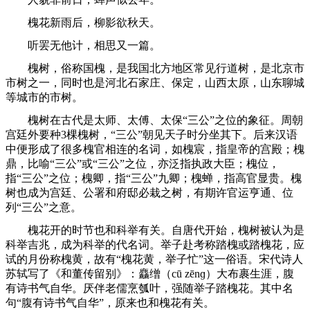
槐花新雨后，柳影欲秋天。
听罢无他计，相思又一篇。
槐树，俗称国槐，是我国北方地区常见行道树，是北京市
市树之一，同时也是河北石家庄、保定，山西太原，山东聊城
等城市的市树。
槐树在古代是太师、太傅、太保“三公”之位的象征。周朝
宫廷外要种3棵槐树，“三公”朝见天子时分坐其下。后来汉语
中便形成了很多槐官相连的名词，如槐宸，指皇帝的宫殿；槐
鼎，比喻“三公”或“三公”之位，亦泛指执政大臣；槐位，
指“三公”之位；槐卿，指“三公”九卿；槐蝉，指高官显贵。槐
树也成为宫廷、公署和府邸必栽之树，有期许官运亨通、位
列“三公”之意。
槐花开的时节也和科举有关。自唐代开始，槐树被认为是
科举吉兆，成为科举的代名词。举子赴考称踏槐或踏槐花，应
试的月份称槐黄，故有“槐花黄，举子忙”这一俗语。宋代诗人
苏轼写了《和董传留别》：麤缯（cū zēnɡ）大布裹生涯，腹
有诗书气自华。厌伴老儒烹瓠叶，强随举子踏槐花。其中名
句“腹有诗书气自华”，原来也和槐花有关。