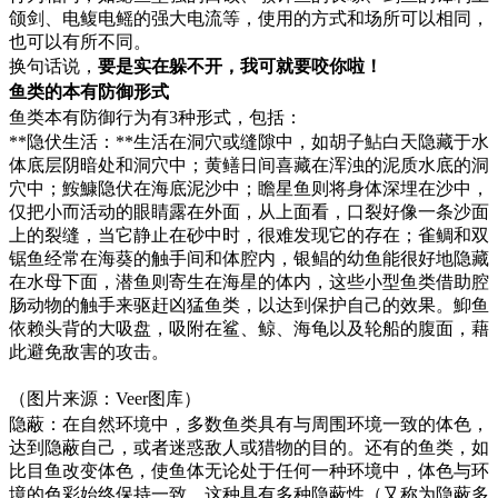
颌剑、电鳆电鳐的强大电流等，使用的方式和场所可以相同，
也可以有所不同。
换句话说，
要是实在躲不开，我可就要咬你啦！
鱼类的本有防御形式
鱼类本有防御行为有3种形式，包括：
**隐伏生活：**生活在洞穴或缝隙中，如胡子鮎白天隐藏于水
体底层阴暗处和洞穴中；黄鳝日间喜藏在浑浊的泥质水底的洞
穴中；鮟鱇隐伏在海底泥沙中；瞻星鱼则将身体深埋在沙中，
仅把小而活动的眼睛露在外面，从上面看，口裂好像一条沙面
上的裂缝，当它静止在砂中时，很难发现它的存在；雀鲷和双
锯鱼经常在海葵的触手间和体腔内，银鲳的幼鱼能很好地隐藏
在水母下面，潜鱼则寄生在海星的体内，这些小型鱼类借助腔
肠动物的触手来驱赶凶猛鱼类，以达到保护自己的效果。鮣鱼
依赖头背的大吸盘，吸附在鲨、鲸、海龟以及轮船的腹面，藉
此避免敌害的攻击。
（图片来源：Veer图库）
隐蔽：在自然环境中，多数鱼类具有与周围环境一致的体色，
达到隐蔽自己，或者迷惑敌人或猎物的目的。还有的鱼类，如
比目鱼改变体色，使鱼体无论处于任何一种环境中，体色与环
境的色彩始终保持一致。这种具有多种隐蔽性（又称为隐蔽多