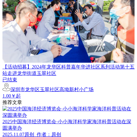
【活动招募】2024年龙华区科普嘉年华进社区系列活动第十五
站走进龙华街道玉翠社区
已结束
深圳市龙华区玉翠社区高坳新村小广场
1.00￥起
推荐文章
2025中国海洋经济博览会·小小海洋科学家海洋科普活动在深
圆满举办
2025.11.07
原创
作者：原创