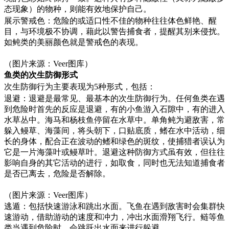
态现象）的物种，则能有效地保护自己。
展示警戒色：危险的或适口性不佳的物种往往体色鲜艳、醒
目，与环境极不协调，藉此以警告捕食者，提醒其别来侵扰。
如鲀类的美丽颜色就是警戒色的表现。
（图片来源：Veer图库）
鱼类的次生防御形式
次生防御行为主要表现为5种形式，包括：
退避：退避是最常见、最基本的次生防御行为。任何鱼类在遇
到危险时首先的反应是退避，有的小鱼游入石隙中，有的进入
水草丛中。海马和杨枝鱼停留在水草中。单角鲀为避敌害，常
躲入鳗草、海藻间，将头朝下，口贴底质，鳍在水中活动，细
长的身体，配合正在波动的鳍和绿色的斑纹，使捕猎者误认为
它是一片海藻叶或鳗草叶。退避这种防御方式虽有效，但往往
影响自身的其它活动的进行，如取食，同时也无法知道捕食者
是否已离去，危险是否解除。
（图片来源：Veer图库）
逃遁：包括快速游泳和跳出水面。飞鱼在遇到敌害时会集群快
速游动，借助游动的速度和冲力，冲出水面滑翔飞行。鲢等鱼
类当遇到危险时，会跳跃出水面来进行躲避。