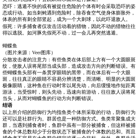
恐吓：逃遁不快的或有被捉住危险的个体有时会采取恐吓的姿
态或行动。如当刺鲀遇到危险时，除吞食空气使身体膨胀外，
体表的所有刺全部竖起，成为一个大刺球，以此吓退敌人。
假死：许多捕食者仅攻击活动着的猎物，因此不动的猎物往往
得以逃脱。如河豚先假死不动，过一会儿再突然逃遁。
蝴蝶鱼
（图片来源：Veer图库）
分散攻击者的注意力：有些鱼类在体后部上方有一个大圆眼斑
纹，使敌人误将尾部当成头部，造成攻击方向的判断错误。有
些蝴蝶鱼头部有一条贯穿眼睛的黑带，而在体后有一个大眼
斑，往往真正的眼睛不容易分辨清楚，而清晰、明显的大圆斑
极像眼睛，这种鱼在行动时常以尾先动，向后缓慢地作短距离
游泳，当受惊时，则头先动，迅速向前游动，往往敌人误将尾
当头，从而对蝴蝶鱼的行动方向判断错误。
结语
以上所介绍的防御行为均指鱼类个体所采取的行动，防御行为
还可以是社群行为。群居也是一种防御方式。鱼类常聚集成大
群，当遇到捕食者时，鱼群中虽有一部分被捕食，但这样被捕
食的个体总数却少于分散状态下被捕食的个体数的总和。而且