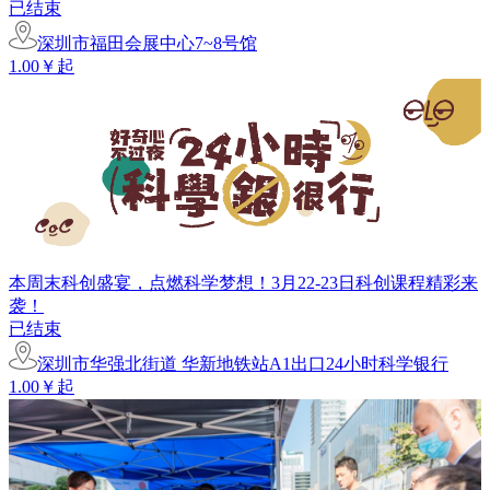
已结束
深圳市福田会展中心7~8号馆
1.00￥起
本周末科创盛宴，点燃科学梦想！3月22-23日科创课程精彩来
袭！
已结束
深圳市华强北街道 华新地铁站A1出口24小时科学银行
1.00￥起