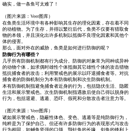
确实，做一条鱼可太难了！
（图片来源：Veer图库）
在鱼类生活环境中有各种影响其生存的理化因素，存在着不同
的动植物。为了生存，并得以繁衍后代，鱼类不仅要有猎取食
物的本领，并且演化出许多机制以抵御不良理化因素和其他个
体的侵害。
那么，面对外在的威胁，鱼类是如何进行防御的呢？
防御行为有哪些？
几乎所有防御机制都有行为成分。防御的对象常为同种或异种
的动物个体，如求偶时雄性个体抵御其它雄性个体的攻击猎物
抵抗捕食者的攻击；利用警戒色的展示以吓退捕食者等。对抗
捕食者的防御机制分为本有防御机制和次生防御机制。
本有防御机制指避免捕食者近身的行为，包括隐伏生活、隐匿
生活和展示警戒色。次生防御机制指遇敌后使自己得以脱身的
行为，包括退避、逃遁、恐吓、假死和分散攻击者注意力等。
（图片来源：Veer图库）
诸如展示警戒色，隐蔽性体色、变色、逃遁等是纯防御行为，
纯粹是为了保护自己。但还有许多防御行为的表现形式与攻击
行为相同，如鳡鱼坚强的口颌、颚针鱼的长喙、剑鱼的锋利上