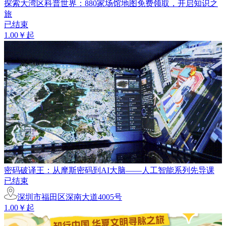
探索大湾区科普世界：880家场馆地图免费领取，开启知识之
旅
已结束
1.00￥起
密码破译王：从摩斯密码到AI大脑——人工智能系列先导课
已结束
深圳市福田区深南大道4005号
1.00￥起