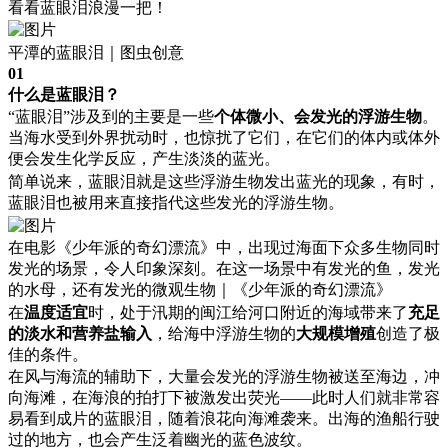
看看蓝眼泪浪漫一把！
平潭的蓝眼泪｜图虫创意
01
什么是蓝眼泪？
“蓝眼泪”涉及到的主要是一些
个体微小、会发光的浮游生物
。
当海水受到外界扰动时，也惊扰了它们，在它们的体内或体外
便会发生化学反应，产生淡淡的蓝光。
简单说来，蓝眼泪就是这些浮游生物发出蓝光的现象，有时，
蓝眼泪也被用来直接指代这些发光的浮游生物。
在电影《少年派的奇幻漂流》中，出现过海面下众多生物同时
发光的场景，令人印象深刻。在这一场景中有发光的鱼，发光
的水母，还有发光的微观生物｜《少年派的奇幻漂流》
在
温度适宜
时，处于汛期的闽江给河口附近的海域带来了
充足
的淡水和营养盐输入
，给海中浮游生物的
大规模增殖
创造了极
佳的条件。
在风与海流的辅助下，大量会发光的浮游生物被送至海边，冲
向海滩，在海浪的拍打下被激发出荧光——此时人们就非常容
易看到成片的蓝眼泪，随着浪花向海滩袭来。出海的渔船行驶
过的地方，也会产生泛着幽光的蓝色波纹。