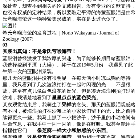
深处查，却查不到相关的论文或报告。没有专业的文献支持，
也没有权威的定种结果，所以要敲定平潭的海萤蓝眼泪是由希
氏弯喉海萤这一物种聚集形成的，实在是太过仓促了。
希氏弯喉海萤的发育过程｜Norio Wakayama / Journal of
Zoology (2007)
03
实践出真知：不是希氏弯喉海萤！
蓝眼泪曾经激发了我浓厚的兴趣，为了能够长期目睹蓝眼泪，
我选择嫁到平潭（大误）。终于在2019年5月份，我遇见了此
生第一次的蓝眼泪景观。
那几天的蓝眼泪并没有很明显，在每天俩小时冻成狗的等待
里，我只看到了几次波浪拍打在一起时闪现的光——不是很
蓝，甚至有点儿像白色浪花的反光。但是凑近海浪刚拍打过的
沙滩，我清楚地看到了
星星点点的蓝色荧光
。
某次观赏结束后，我萌生了
采样
的念头。那天的蓝眼泪观感略
有不同，被海浪拍打在沙滩上的小家伙们留下的光，比之前持
续得更久一些。我马上抓了一小把沙子，沙子里的小动物尚有
生命气息，在我手中一闪一闪的，像是在呼吸。我甚至能用手
指捏住它们——
像芝麻一样大小和触感的小东西
。
我有预感，
这是货真价实的海萤
。因为相比于夜光藻，海萤的