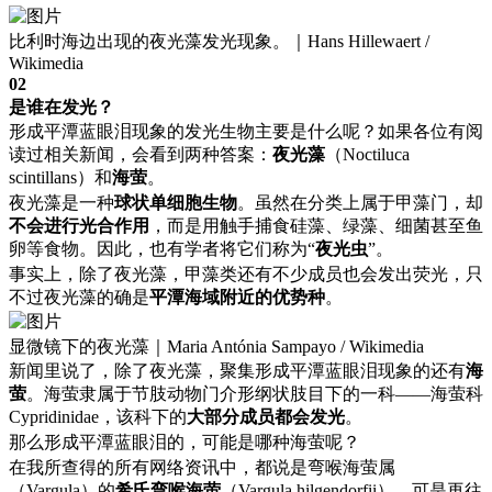
比利时海边出现的夜光藻发光现象。｜Hans Hillewaert /
Wikimedia
02
是谁在发光？
形成平潭蓝眼泪现象的发光生物主要是什么呢？如果各位有阅
读过相关新闻，会看到两种答案：
夜光藻
（Noctiluca
scintillans）和
海萤
。
夜光藻是一种
球状单细胞生物
。虽然在分类上属于甲藻门，却
不会进行光合作用
，而是用触手捕食硅藻、绿藻、细菌甚至鱼
卵等食物。因此，也有学者将它们称为“
夜光虫
”。
事实上，除了夜光藻，甲藻类还有不少成员也会发出荧光，只
不过夜光藻的确是
平潭海域附近的优势种
。
显微镜下的夜光藻｜Maria Antónia Sampayo / Wikimedia
新闻里说了，除了夜光藻，聚集形成平潭蓝眼泪现象的还有
海
萤
。海萤隶属于节肢动物门介形纲状肢目下的一科——海萤科
Cypridinidae，该科下的
大部分成员都会发光
。
那么形成平潭蓝眼泪的，可能是哪种海萤呢？
在我所查得的所有网络资讯中，都说是弯喉海萤属
（Vargula）的
希氏弯喉海萤
（Vargula hilgendorfii）。可是再往