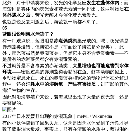
此外，对于甲藻类来说，发光的化学反应
发生在藻体体内
；而
海萤则是将体内的荧光素和荧光素酶一同排出，这两种物质
在
体外遇水之后
，荧光素酶才会催化荧光素发光。
也就是说反复刺激之后，海萤就一滴都不剩了。
05
蓝眼泪说明海水污染了？
有一种观点说，蓝眼泪是
赤潮藻类
聚集形成的。嗯，夜光藻是
赤潮藻类没错，但海萤不是（前面说了海萤是介形类）。此
外，夜光藻虽然是赤潮藻类，但是它本身不含赤潮毒素——不
是所有的赤潮藻类都含有赤潮毒素的。
不过就算是不含毒素的赤潮藻类，
大量增殖也可能危害到水体
环境
——密度过高的赤潮藻类会黏附在鱼、虾等动物的鳃上，
令动物窒息死亡。死亡的赤潮藻类和冤死的动物尸体在分解过
程中，还会
消耗水中的溶解氧
、
产生有害物质
，进而影响其他
海洋生物的生存。
因此对沿海养殖户来说，若海域里出现了大量的夜光藻，还是
要警惕的。
2017年日本爱媛县出现的赤潮现象｜melvil / Wikimedia
有的小伙伴搞错了因果关系，认为是因为水体受到了污染才导
致了蓝眼泪大爆发。事实上，只有在清澈的水质中，蓝眼泪的