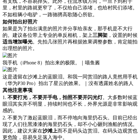
有支线，不容易掉头。此外，往流水镇方向，一旦下到村子
里，村里的路就更窄了，不仅给自己添堵，也给村民们添堵。
不如租辆小电驴，一路驰骋高歌随心所欲。
如何拍出好照片
如果是为了拍出满意的照片并分享给亲友，那手机是不大行
的。建议各位带上专业的单反相机，架上
三脚架
，设置的时候
适当增加曝光
。先拍几张照片再根据效果调整参数，肯定能拍
出理想的照片。
我手机（iPhone 8）拍出来的极限。｜喵鱼酱
这是遗留在沙滩上的蓝眼泪。和我一同赏泪的路人竟然用手机
（华为P30 Pro）拍出了星云的效果。｜没有透露姓名的路人
其他注意事项
1.
不要打光，不要开手电，拍照不要开闪光灯
。大多数时候蓝
眼泪其实并不明显，持续时间也不长，外界光源是非常影响观
感的。
2. 不要为了激起蓝眼泪，而不停地向海里扔石头。目前已经出
现了人们往黑漆漆的海里扔石头，却不小心砸到渔船的情况。
因此，建议大家在
沙滩上
而不是码头边赏泪。在码头边观赏也
更危险，容易失足落入海中。