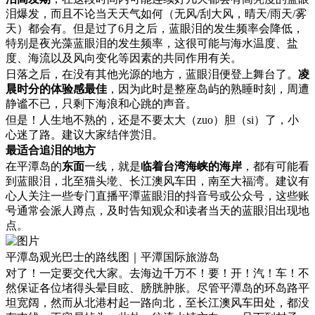
泪爆发，而且不论当天天气如何（无风/刮大风，晴天/雨天/雾
天）都会有。但是过了6月之后，蓝眼泪的发生频率会降低，
特别是夜光藻蓝眼泪的发生频率，这很可能与海水温度、盐
度、海流以及风向变化等因素的共同作用有关。
日落之后，在没有其他光源的地方，蓝眼泪便登上舞台了。
凌
晨时分的体验感最佳
，因为此时是整座岛屿的熟睡时刻，周遭
静谧不已，只剩下海浪和心跳的声音。
但是！人生地不熟的，还是不要太大（zuo）胆（si）了，小
心迷了路。建议大家结伴赏泪。
最适合追泪的地方
在平潭岛的
东面
一线，就是
临着台湾海峡的海岸
，都有可能看
到蓝眼泪，北至猫头墘、长江澳风车田，南至大福湾。建议有
心人关注一些专门直播平潭蓝眼泪的抖音号或公众号，这些账
号通常会派人蹲点，及时告知观众和读者当天的蓝眼泪出现地
点。
平潭岛观光巴士的路线图｜平潭国际旅游岛
对了！一定要交代大家。去海边千万不！要！开！汽！车！不
然保证各位堵得头晕目眩、膀胱肿胀。尽管平潭岛的环岛路平
坦宽阔，然而从北港村起一路向北，至长江澳风车田处，都没