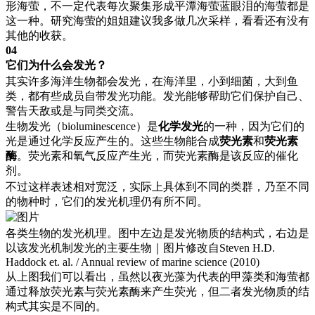
形海萤，不一定代表每次聚集形成平潭海萤蓝眼泪的海萤都是
这一种。研究海萤的姐姐建议我多做几次采样，看看还有没有
其他的收获。
04
它们为什么会发光？
其实许多海洋生物都会发光，在海洋里，小到细菌，大到鱼
类，都有些成员自带发光功能。发光能够帮助它们保护自己、
警告天敌或是与同类交流。
生物发光（bioluminescence）是
化学发光
的一种，因为它们的
光是通过化学反应产生的。这些生物能合成
荧光素
和
荧光素
酶
。荧光素和氧气反应产生光，而荧光素酶是该反应的催化
剂。
不过这样表述相对宽泛，实际上具体到不同的类群，乃至不同
的物种时，它们的发光机理仍有所不同。
各类生物的发光机理。图中左边是发光物质的结构式，右边是
以该发光机制发光的主要生物｜图片修改自Steven H.D.
Haddock et. al. / Annual review of marine science (2010)
从上图我们可以看出，虽然以夜光藻为代表的甲藻类和海萤都
通过释放荧光素与荧光素酶来产生荧光，但二者发光物质的结
构式其实是不同的。