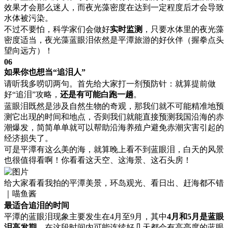
效果才会那么迷人，而夜光藻密度在达到一定程度后才会导致
水体被污染。
不过不要怕，科学家们会做好
实时监测
，只要水体里的夜光藻
密度适当，夜光藻蓝眼泪依然是平潭旅游的好伙伴（握拳点头
望向远方）！
06
如果你也想当“追泪人”
请听我多唠叨两句。首先给大家打一剂预防针：就算提前做
好“追泪”攻略，
还是有可能白跑一趟
。
蓝眼泪既然是涉及自然生物的奇观，那我们就不可能精准地预
测它出现的时间和地点，否则我们就能直接预测我国沿海的赤
潮爆发，简简单单就可以帮助沿海养殖户避免赤潮灾害引起的
经济损失了。
可是平潭有这么美的海，就算晚上看不到蓝眼泪，白天的风景
也很值得看啊！你看看这天空、这海景、这石头房！
给大家看看我拍的平潭美景，环岛观光、看日出、赶海都不错
｜喵鱼酱
最适合追泪的时间
平潭的蓝眼泪现象主要发生在4月至9月，其中
4月和5月是蓝眼
泪高发期
，在这段时间内可能连续好几天都会有高亮度的蓝眼