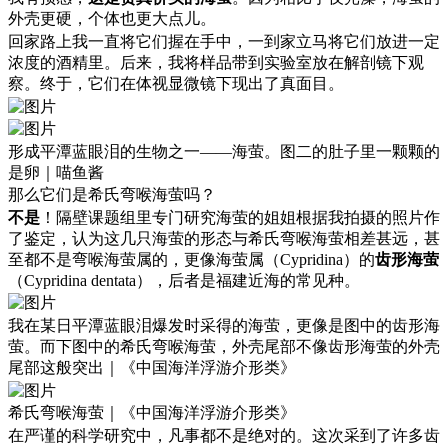
外壳更硬，个体也更大点儿。
回家路上我一直将它们握在手中，一到家立马将它们放进一定
浓度的酒精里。后来，我将样品带到实验室放在解剖镜下观
察。终于，它们在体视显微镜下现出了真面目。
形成平潭蓝眼泪的生物之一——海萤。图二的肚子里一颗颗的
是卵｜喵鱼酱
那么它们是希氏弯喉海萤吗？
不是
！隔壁课题组里专门研究海萤的姐姐根据我拍摄的照片作
了鉴定，认为这几只海萤的形态与希氏弯喉海萤相差甚远，甚
至都不是弯喉海萤属的，更像海萤属（Cypridina）的
齿形海萤
（Cypridina dentata），后者是福建近海的常见种。
我在某日平潭蓝眼泪爆发时采得的海萤，更像是图中的齿形海
萤。而下图中的希氏弯喉海萤，外壳尾部不像齿形海萤的外壳
尾部这般突出｜《中国海洋浮游介形类》
希氏弯喉海萤｜《中国海洋浮游介形类》
在严谨的科学研究中，凡事都不是绝对的。这次采到了许多齿