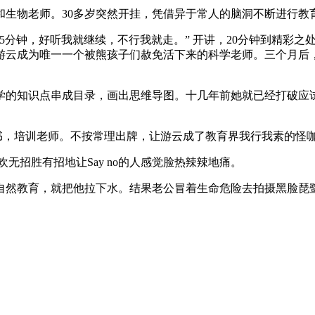
和生物老师。30多岁突然开挂，凭借异于常人的脑洞不断进行
15分钟，好听我就继续，不行我就走。” 开讲，20分钟到精彩
游云成为唯一一个被熊孩子们赦免活下来的科学老师。三个月后
学的知识点串成目录，画出思维导图。十几年前她就已经打破应
出书，培训老师。不按常理出牌，让游云成了教育界我行我素的怪
无招胜有招地让Say no的人感觉脸热辣辣地痛。
自然教育，就把他拉下水。结果老公冒着生命危险去拍摄黑脸琵