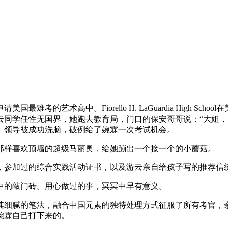
考的艺术高中。Fiorello H. LaGuardia High S
同学任性无国界，她跑去教育局，门口的保安哥哥说：“大姐，
。领导被成功洗脑，破例给了婉霖一次考试机会。
那样喜欢顶墙的超级马丽奥，给她蹦出一个接一个的小蘑菇。
画，参加过的综合实践活动证书，以及游云亲自给孩子写的推荐信
中的敲门砖。用心做过的事，冥冥中早有意义。
腻的笔法，融合中国元素的独特处理方式征服了所有考官，余婉霖同学
婉霖自己打下来的。