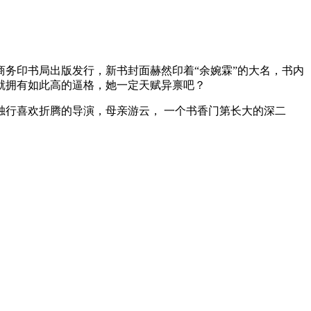
被商务印书局出版发行，新书封面赫然印着“余婉霖”的大名，书内
物就拥有如此高的逼格，她一定天赋异禀吧？
行喜欢折腾的导演，母亲游云， 一个书香门第长大的深二