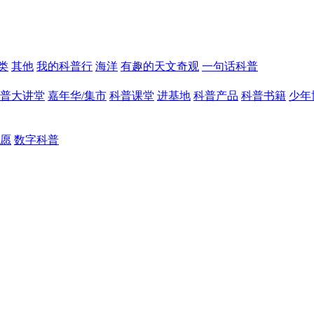
类
其他
我的科普行
海洋
有趣的天文奇观
一句话科普
普大讲堂
嘉年华/集市
科普课堂
进基地
科普产品
科普书籍
少年
愿
数字科普