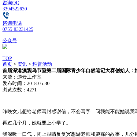
咨询QQ
3394522630
咨询电话
0755-83231425
公众号
TOP
首页
>
资讯
>
科普活动
首届深港澳观鸟节暨第二届国际青少年自然笔记大赛创始人：她
来源：
游云工作室
发布时间：
2018-05-30
浏览次数：
4271
昨晚女儿想给老师写封感谢信，不会写字，问我能不能她说我写，她再抄到
再过几个月，她就要上小学了。
我深吸一口气，闭上眼睛反复冥想游老师和婉霖的故事，几分