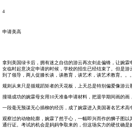
4
申请美高
拿到美国绿卡后，拥有迷之自信的游云再次剑走偏锋，让婉霖申请美国最难
女临时起意决定申请的时候，学校的招生已经结束了。但是游云
到了领导，两人促膝长谈，谈教育，谈艺术，谈艺术教育。。
规则从来只是循规蹈矩者的天花板，上天总是特别偏爱像游云
撞墙成功的婉霖母女用10天准备申请材料，把退学期间画的
一段毫无预谋无心插柳的经历，成了婉霖进入美国著名艺术高
观察过的动物轮廓，婉霖了然于心，一幅即兴而作的狮子图以其细
通行证。考试的机会是妈妈争取来的，但这场实力的硬仗确是