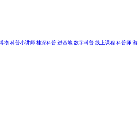
博物
科普小讲师
桂深科普
进基地
数字科普
线上课程
科普师
游