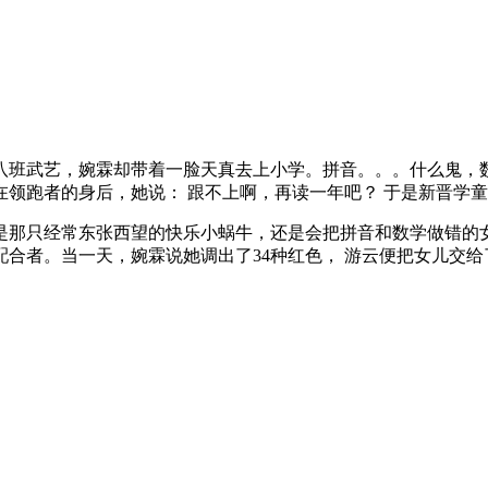
八班武艺，婉霖却带着一脸天真去上小学。拼音。。。什么鬼，
领跑者的身后，她说： 跟不上啊，再读一年吧？ 于是新晋学
是那只经常东张西望的快乐小蜗牛，还是会把拼音和数学做错的
合者。当一天，婉霖说她调出了34种红色， 游云便把女儿交