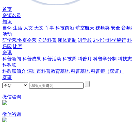
首页
资源名录
知识
自然
生活
人文
天文
军事
科技前沿
航空航天
视频类
安全
音频
活动
研学营/冬夏令营
公益科普
团体定制
进学校
24小时科学银行
科
乐园
比赛
资讯
科普新闻
科普成果
科普活动
科技周
科普月
科普学分制
科技志
科教联
科教联简介
深圳市科普教育基地
科普基地
科普师（双证）
赛事
微信咨询
微信咨询