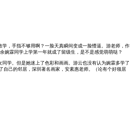
数学，手指不够用啊？一脸天真瞬间变成一脸懵逼。游老师，作
童余婉霖同学上学第一年就成了留级生，是不是感觉萌萌哒？
女同学。但是她迷上了色彩和画画。游云也没有认为婉霖多学了
给了自己的邻居，深圳著名画家，安素惠老师。（论有个好领居