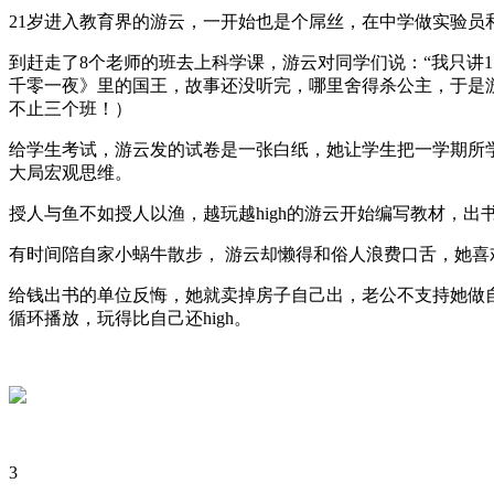
21岁进入教育界的游云，一开始也是个屌丝，在中学做实验员
到赶走了8个老师的班去上科学课，游云对同学们说：“我只讲
千零一夜》里的国王，故事还没听完，哪里舍得杀公主，于是
不止三个班！）
给学生考试，游云发的试卷是一张白纸，她让学生把一学期所
大局宏观思维。
授人与鱼不如授人以渔，越玩越high的游云开始编写教材，
有时间陪自家小蜗牛散步， 游云却懒得和俗人浪费口舌，她喜欢
给钱出书的单位反悔，她就卖掉房子自己出，老公不支持她做
循环播放，玩得比自己还high。
3