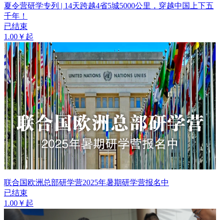
夏令营研学专列 | 14天跨越4省5城5000公里，穿越中国上下五
千年！
已结束
1.00￥起
联合国欧洲总部研学营2025年暑期研学营报名中
已结束
1.00￥起