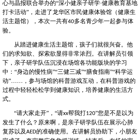
心与晶报联合举办的“深小健亲子研学·健康教育基地
打卡活动”，走进了龙华区市民健康体验馆（健康生
活主题馆），本次一共有
多名青少年一起参与体
40
验。
从踏进健康生活主题馆，孩子们就很兴奋。他
们的求知欲、探索欲显得非常浓烈。在讲解员引领
下，亲子研学队伍沉浸在场馆各功能版块的学习
中：
“身边的慢性病”“三健三减”“膳食指南”“科学运
动”……，参与场馆的科普游戏互动，在科普游戏的
过程中轻轻松松学到健康知识，培养健康的生活方
式。
“请大家走开”，“请
帮我打
”您是不是以为
xx
120
发生了什么？原来啊，是亲子研学队伍在展示心肺
复苏以及
的准确使用。在讲解员协助下，小朋友
AED