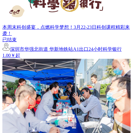
本周末科创盛宴，点燃科学梦想！3月22-23日科创课程精彩来
袭！
已结束
深圳市华强北街道 华新地铁站A1出口24小时科学银行
1.00￥起