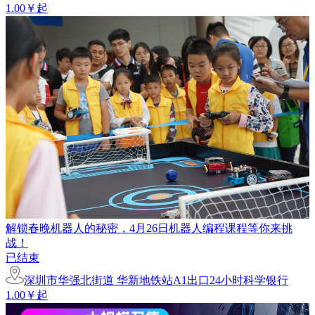
1.00￥起
解锁春晚机器人的秘密，4月26日机器人编程课程等你来挑
战！
已结束
深圳市华强北街道 华新地铁站A1出口24小时科学银行
1.00￥起