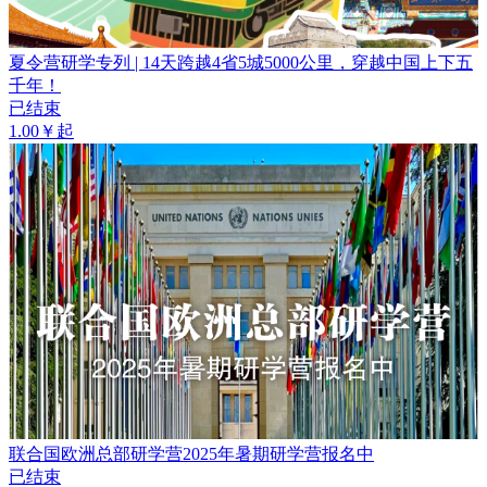
夏令营研学专列 | 14天跨越4省5城5000公里，穿越中国上下五
千年！
已结束
1.00￥起
联合国欧洲总部研学营2025年暑期研学营报名中
已结束