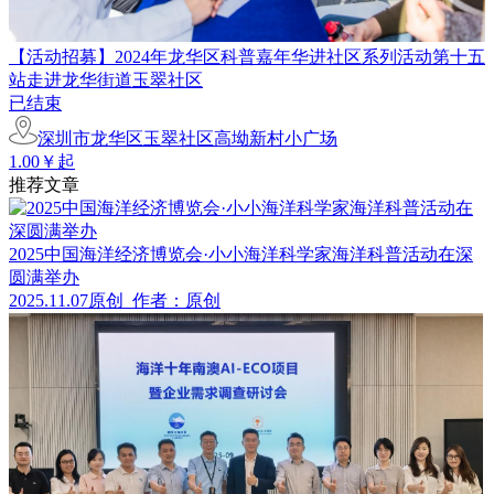
【活动招募】2024年龙华区科普嘉年华进社区系列活动第十五
站走进龙华街道玉翠社区
已结束
深圳市龙华区玉翠社区高坳新村小广场
1.00￥起
推荐文章
2025中国海洋经济博览会·小小海洋科学家海洋科普活动在深
圆满举办
2025.11.07
原创
作者：原创