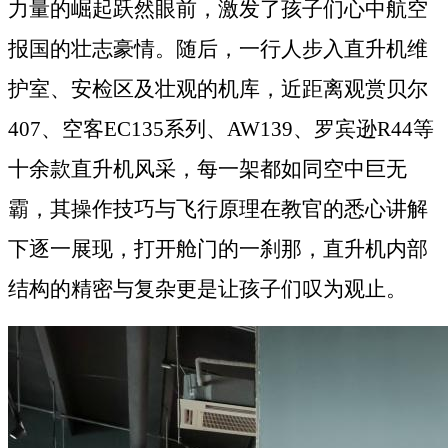
力量的崛起跃然眼前，激发了孩子们心中航空
报国的壮志豪情。随后，一行人步入直升机维
护
室、安检区及壮观的机库，近距离观赏
贝尔
407、空客EC135系列
、
AW139、罗宾逊R44等
十余
款
直升机
风采
，每一架都如同空中巨无
霸，其操作技巧与飞行原理在教官的悉心讲解
下逐一展现，打开舱门的一刹那，直升机内部
结构的精密与复杂更是让孩子们叹为观止。