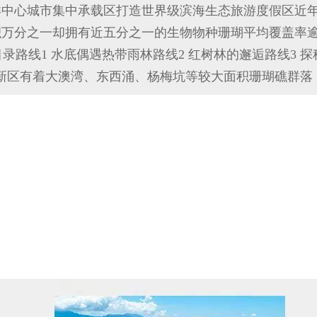
洋中心城市集中承载区打造世界级滨海生态旅游度假区近
积万分之一却拥有近五分之一的生物物种珊瑚平均覆盖率逾
目录路线1 水底偶遇热带雨林路线2 红树林的邂逅路线3 探
大鹏新区有着大澳湾、东西涌、杨梅坑等较大面积珊瑚礁群