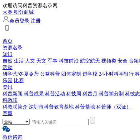
欢迎访问科普资源名录网！
大赛
积分商城
会员登录
注册
首页
资源名录
知识
自然
生活
人文
天文
军事
科技前沿
航空航天
视频类
安全
音频
活动
研学营/冬夏令营
公益科普
团体定制
进学校
24小时科学银行
科
乐园
比赛
资讯
科普新闻
科普成果
科普活动
科技周
科普月
科普学分制
科技志
科教联
科教联简介
深圳市科普教育基地
科普基地
科普师（双证）
赛事
微信咨询