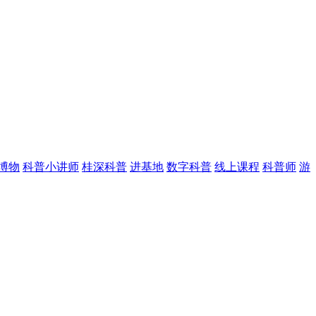
博物
科普小讲师
桂深科普
进基地
数字科普
线上课程
科普师
游