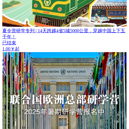
夏令营研学专列 | 14天跨越4省5城5000公里，穿越中国上下五
千年！
已结束
1.00￥起