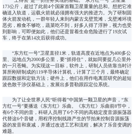
“上得去”是一切任务实现的基础。“东方红一号”卫星重
173公斤，超过了此前4个国家首颗卫星重量的总和。想把它准
确送入轨道，运载火箭就必须拥有强大的推进力。为了研制固
体火箭发动机，一群年轻人来到内蒙古戈壁荒滩，戈壁滩环境
恶劣，粮食不够吃，蔬菜吃不到，好多人得了浮肿，视力也受
到影响，可即便如此，他们还是冒着生命危险进行了19次试
车，终于在第14次后获得成功。
“东方红一号”卫星直径1米，轨道高度在近地点为400多公
里、远地点为2000多公里，要“抓得住”，就如同要捉几公里外
的一只苍蝇。为实现这一目标，软件上，研制人员依靠当时
计
算所刚研制成的119半导体计算机，计算了三个月，最终确定
跟踪数据和定轨方法；硬件上，他们在用作电离层研究的超短
波色散干涉仪基础上，发展出多普勒跟踪定位系统。
为了让全世界人民“听得着”中国第一颗卫星的声音，“东
方红一号”要播送《东方红》乐曲。《东方红》乐曲前8节中，
有6个不同的音，科研人员用了6个不同的高稳定度音源振荡器
代替这6个音键，用程序控制线路产生的节拍来控制音源振荡
器的发音和衰减，并通过改进工艺和流程，解决了乐音变调的
难题。