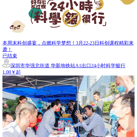
本周末科创盛宴，点燃科学梦想！3月22-23日科创课程精彩来
袭！
已结束
深圳市华强北街道 华新地铁站A1出口24小时科学银行
1.00￥起