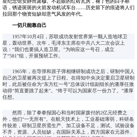
星纪念馆安静而肃穆。不起眼的红砖瓦房，褪了色的白字标
语，锈迹斑斑的火箭发动机试车台……历史留下的痕迹将人们
拉回那个物资短缺却意气风发的年代。
一切只能靠自己
1957年10月4日，苏联成功发射世界第一颗人造地球卫
星，轰动世界。次年，毛泽东主席在中共八大二次会议上
说：“我们也要搞人造卫星。”为响应这一号召，
成立
了“581”组，开展预研工作。
1965年，在导弹和原子弹相继研制成功之后，研制中国人
自己的卫星被再次提上了日程。在得知中央决定重启卫星研制
时，此后被任命为“东方红一号”总体设计组副组长的潘厚任激
动得“简直要跳了起来”。“终于可以为国家尽一份力了。”潘厚
任想。
然而，除了拳拳报国心和当时国家拨付的2亿元经费之
外，他们“一无所有”。在航天技术上，工业基础薄弱，科研条
件较差，研制卫星所需生产、加工设备不足，测试、试验设备
不齐，资源、人员短缺，在国际关系上，西方国家在元器件、