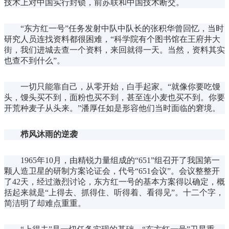
技术上对中国实行封锁，前苏联和中国技术断交。
“东方红一号”任务发射中队中队长的张积华曾回忆，当时
研究人员连找资料都很困难，“科学院有个图书馆在王府井大
街，我们进城去查一个资料，来回就得一天。当然，资料其实
也查不到什么”。
一切只能靠自己，从零开始，白手起家。“就像你要吃馒
头，馒头买不到，面粉也买不到，甚至连小麦也买不到。你要
开荒种麦子从头来。”潘厚任如是形容他们当时面临的窘境。
栉风沐雨的逆袭
1965年10月，由
精锐力量组成的“651”组召开了我国第一
颗人造卫星的研制方案论证会，代号“651会议”。会议整整开
了42天，经过激烈讨论，东方红一号的基本方案得以确定，概
括起来就是“上得去、抓得住、听得着、看得见”。十二个字，
简洁明了却难点重重。