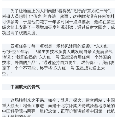
为了让地面上的人用肉眼“看得见”飞行的“东方红一号”。
科研人员想到了“借光”的办法，然而，这种做法没有任何资料
可供参考，于是他们花了一年多时间一点点摸索，最终在第三
级火箭上安装了一圈增加亮度的观测裙，通过反射太阳光，成
功提高了观测亮度。
四项任务，每一项都是一场栉风沐雨的逆袭。“东方红一
号”升空50年后，卫星主要技术负责人戚发轫自豪又充满底气
地说：“我们自己的‘东方红一号’卫星没有用任何一个外国的
技术、外国的产品”，“通过坚持自力更生、艰苦奋斗，我们攻
克了一个个不可能，终于将‘东方红一号’卫星成功送上太
空。”
中国航天的骨气
这场胜利来之不易。如今，登月、探火、建空间站，中国
重大航天工程全面推进，而建于北京怀柔火箭试验基地原址的
中国科学院与两弹一星纪念馆，正守护和讲述着中国第一代航
天人最初的骨气。