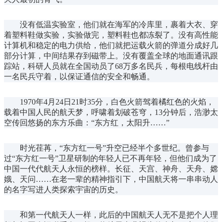
没有低温实验室，他们就在海军的冷库里，裹着大衣、穿
着塑料鞋做实验，实验做完，塑料鞋也都冻裂了。没有高性能
计算机和稳定的电力供给，他们就把运载火箭的弹道分成好几
部分计算，中间结果存到磁带上。没有覆盖全球的地面通讯跟
踪站，科研人员就在全国动员了68万多名民兵，每根电线杆由
一名民兵守着，以保证通信的安全和畅通。
1970年4月24日21时35分，白色火箭驾着橘红色的火焰，
载着中国人民的航天梦，呼啸着划破苍穹，13分钟后，浩渺太
空传回悠扬的东方乐曲：“东方红，太阳升……”
时光荏苒，“东方红一号”升空已经半个多世纪。曾参与
过“东方红一号”卫星研制的年轻人已不再年轻，但他们成为了
中国一代代航天人永恒的榜样。长征、天宫、神舟、天舟、嫦
娥、天问……在老一辈的精神指引下，中国航天将一串串动人
的名字写进人类探索宇宙的历史。
和第一代航天人一样，此后的中国航天人无不是把个人理