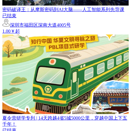
密码破译王：从摩斯密码到AI大脑——人工智能系列先导课
已结束
深圳市福田区深南大道4005号
1.00￥起
夏令营研学专列 | 14天跨越4省5城5000公里，穿越中国上下五
千年！
已结束