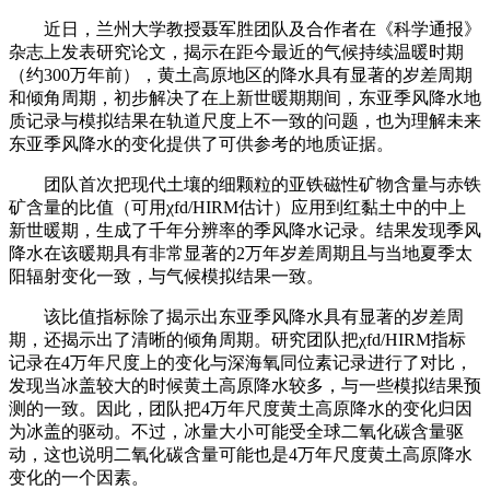
近日，兰州大学教授聂军胜团队及合作者在《科学通报》
杂志上发表研究论文，揭示在距今最近的气候持续温暖时期
（约300万年前），黄土高原地区的降水具有显著的岁差周期
和倾角周期，初步解决了在上新世暖期期间，东亚季风降水地
质记录与模拟结果在轨道尺度上不一致的问题，也为理解未来
东亚季风降水的变化提供了可供参考的地质证据。
团队首次把现代土壤的细颗粒的亚铁磁性矿物含量与赤铁
矿含量的比值（可用χfd/HIRM估计）应用到红黏土中的中上
新世暖期，生成了千年分辨率的季风降水记录。结果发现季风
降水在该暖期具有非常显著的2万年岁差周期且与当地夏季太
阳辐射变化一致，与气候模拟结果一致。
该比值指标除了揭示出东亚季风降水具有显著的岁差周
期，还揭示出了清晰的倾角周期。研究团队把χfd/HIRM指标
记录在4万年尺度上的变化与深海氧同位素记录进行了对比，
发现当冰盖较大的时候黄土高原降水较多，与一些模拟结果预
测的一致。因此，团队把4万年尺度黄土高原降水的变化归因
为冰盖的驱动。不过，冰量大小可能受全球二氧化碳含量驱
动，这也说明二氧化碳含量可能也是4万年尺度黄土高原降水
变化的一个因素。