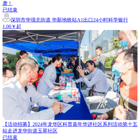
袭！
已结束
深圳市华强北街道 华新地铁站A1出口24小时科学银行
1.00￥起
【活动招募】2024年龙华区科普嘉年华进社区系列活动第十五
站走进龙华街道玉翠社区
已结束