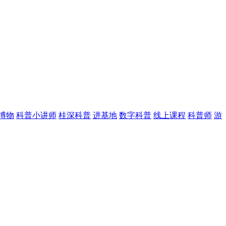
博物
科普小讲师
桂深科普
进基地
数字科普
线上课程
科普师
游