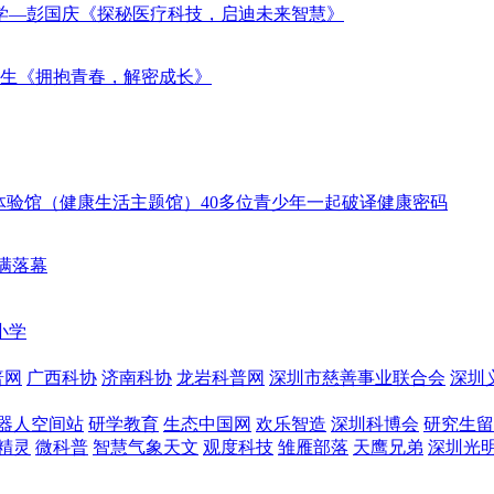
中学—彭国庆《探秘医疗科技，启迪未来智慧》
细生《拥抱青春，解密成长》
体验馆（健康生活主题馆）40多位青少年一起破译健康密码
满落幕
小学
普网
广西科协
济南科协
龙岩科普网
深圳市慈善事业联合会
深圳
器人空间站
研学教育
生态中国网
欢乐智造
深圳科博会
研究生留
精灵
微科普
智慧气象天文
观度科技
雏雁部落
天鹰兄弟
深圳光