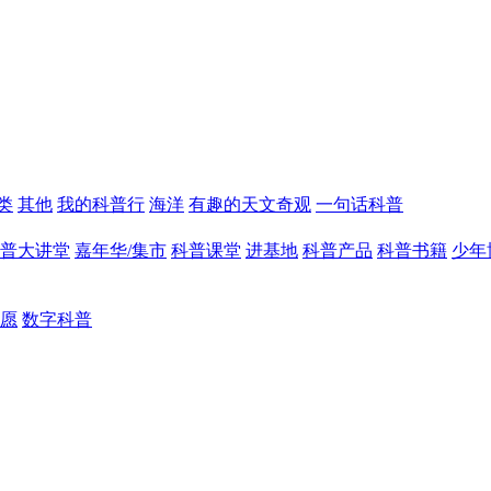
类
其他
我的科普行
海洋
有趣的天文奇观
一句话科普
普大讲堂
嘉年华/集市
科普课堂
进基地
科普产品
科普书籍
少年
愿
数字科普