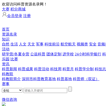
欢迎访问科普资源名录网！
大赛
积分商城
会员登录
注册
首页
资源名录
知识
自然
生活
人文
天文
军事
科技前沿
航空航天
视频类
安全
音频
活动
研学营/冬夏令营
公益科普
团体定制
进学校
24小时科学银行
科
乐园
比赛
资讯
科普新闻
科普成果
科普活动
科技周
科普月
科普学分制
科技志
科教联
科教联简介
深圳市科普教育基地
科普基地
科普师（双证）
赛事
微信咨询