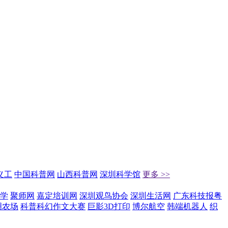
义工
中国科普网
山西科普网
深圳科学馆
更多 >>
学
聚师网
嘉定培训网
深圳观鸟协会
深圳生活网
广东科技报粤
明农场
科普科幻作文大赛
巨影3D打印
博尔航空
韩端机器人
织