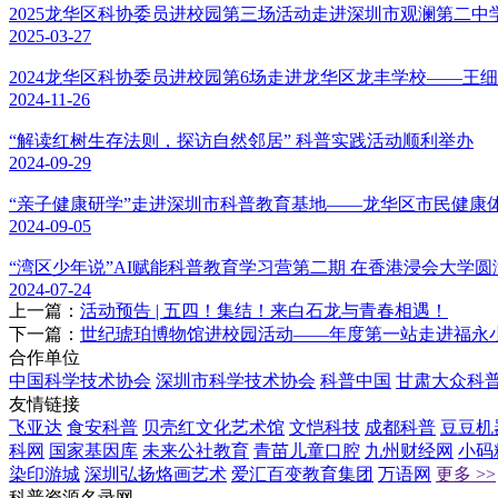
2025龙华区科协委员进校园第三场活动走进深圳市观澜第二
2025-03-27
2024龙华区科协委员进校园第6场走进龙华区龙丰学校——王
2024-11-26
“解读红树生存法则，探访自然邻居” 科普实践活动顺利举办
2024-09-29
“亲子健康研学”走进深圳市科普教育基地——龙华区市民健康
2024-09-05
“湾区少年说”AI赋能科普教育学习营第二期 在香港浸会大学圆
2024-07-24
上一篇：
活动预告 | 五四！集结！来白石龙与青春相遇！
下一篇：
世纪琥珀博物馆进校园活动——年度第一站走进福永
合作单位
中国科学技术协会
深圳市科学技术协会
科普中国
甘肃大众科
友情链接
飞亚达
食安科普
贝壳红文化艺术馆
文恺科技
成都科普
豆豆机
科网
国家基因库
未来公社教育
青苗儿童口腔
九州财经网
小码
染印游城
深圳弘扬烙画艺术
爱汇百变教育集团
万语网
更多 >>
科普资源名录网