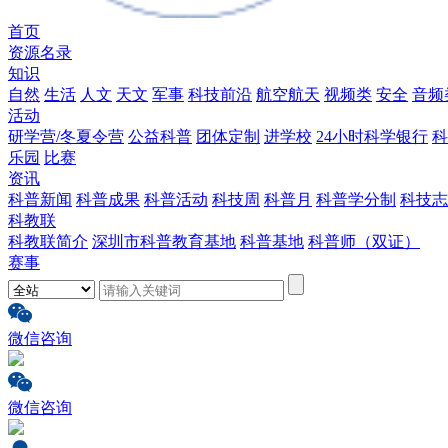
首页
资源名录
知识
自然
生活
人文
天文
军事
科技前沿
航空航天
视频类
安全
音频
活动
研学营/冬夏令营
公益科普
团体定制
进学校
24小时科学银行
科
乐园
比赛
资讯
科普新闻
科普成果
科普活动
科技周
科普月
科普学分制
科技志
科教联
科教联简介
深圳市科普教育基地
科普基地
科普师（双证）
赛事
微信咨询
微信咨询