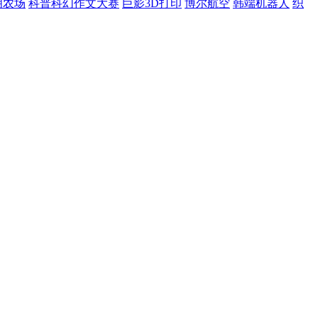
明农场
科普科幻作文大赛
巨影3D打印
博尔航空
韩端机器人
织