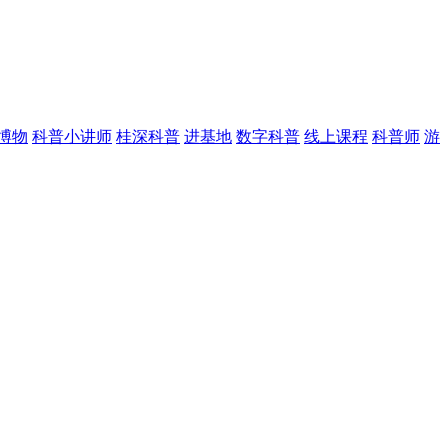
博物
科普小讲师
桂深科普
进基地
数字科普
线上课程
科普师
游