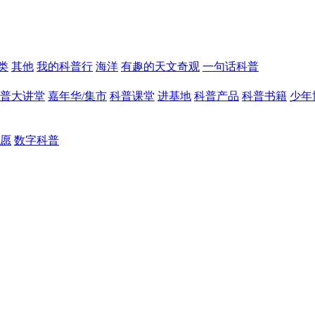
类
其他
我的科普行
海洋
有趣的天文奇观
一句话科普
普大讲堂
嘉年华/集市
科普课堂
进基地
科普产品
科普书籍
少年
愿
数字科普