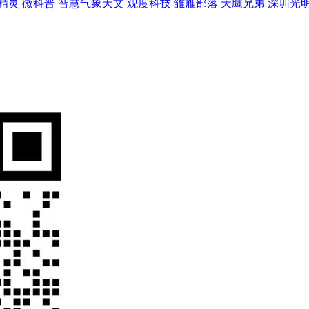
精灵
微科普
智慧气象天文
观度科技
雏雁部落
天鹰兄弟
深圳光