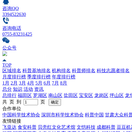
咨询QQ
3394522630
咨询电话
0755-83231425
公众号
TOP
区域排名
科普基地排名
机构排名
科普师排名
科技志愿者排名
月度排行榜
季度排行榜
年度排行榜
1月
2月
3月
4月
5月
6月
7月
8月
总分
知识
活动
资讯
总排行
福田区
罗湖区
南山区
盐田区
宝安区
龙岗区
坪山区
龙
共 页 到
页
合作单位
中国科学技术协会
深圳市科学技术协会
科普中国
甘肃大众科
友情链接
飞亚达
食安科普
贝壳红文化艺术馆
文恺科技
成都科普
豆豆机