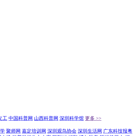
义工
中国科普网
山西科普网
深圳科学馆
更多 >>
学
聚师网
嘉定培训网
深圳观鸟协会
深圳生活网
广东科技报粤