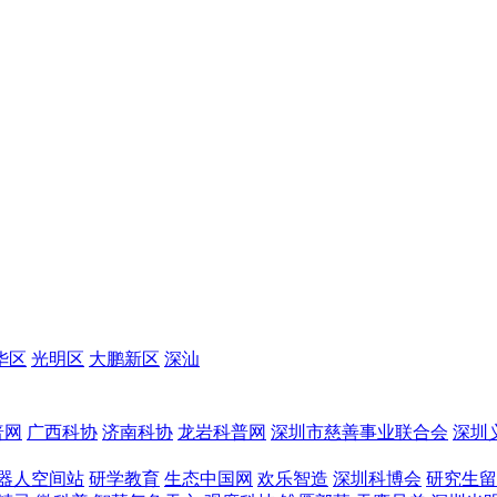
华区
光明区
大鹏新区
深汕
普网
广西科协
济南科协
龙岩科普网
深圳市慈善事业联合会
深圳
器人空间站
研学教育
生态中国网
欢乐智造
深圳科博会
研究生留