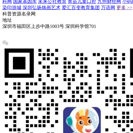
科网
国家基因库
未来公社教育
青苗儿童口腔
九州财经网
小码
染印游城
深圳弘扬烙画艺术
爱汇百变教育集团
万语网
更多 >>
科普资源名录网
地址
深圳市福田区上步中路1003号 深圳科学馆701