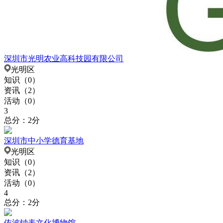
深圳市光明农业高科技园有限公司
光明区
知识（
0
）
资讯（
2
）
活动（
0
）
3
总分：2分
深圳市中小学德育基地
光明区
知识（
0
）
资讯（
2
）
活动（
0
）
4
总分：2分
依波钟表文化博物馆