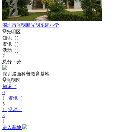
深圳市光明新光明东周小学
光明区
知识（
）
资讯（
）
活动（
）
7
总分：分
深圳烙画科普教育基地
光明区
知识（
0
）
资讯（
5
）
活动（
3
）
进入基地