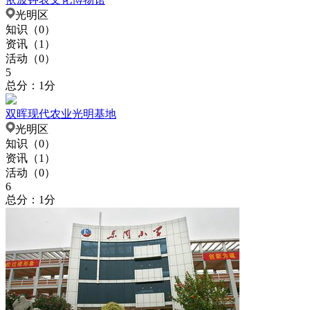
光明区
知识（
0
）
资讯（
1
）
活动（
0
）
5
总分：1分
双晖现代农业光明基地
光明区
知识（
0
）
资讯（
1
）
活动（
0
）
6
总分：1分