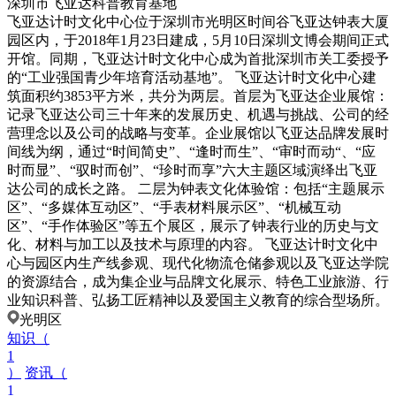
深圳市飞亚达科普教育基地
飞亚达计时文化中心位于深圳市光明区时间谷飞亚达钟表大厦
园区内，于2018年1月23日建成，5月10日深圳文博会期间正式
开馆。同期，飞亚达计时文化中心成为首批深圳市关工委授予
的“工业强国青少年培育活动基地”。 飞亚达计时文化中心建
筑面积约3853平方米，共分为两层。首层为飞亚达企业展馆：
记录飞亚达公司三十年来的发展历史、机遇与挑战、公司的经
营理念以及公司的战略与变革。企业展馆以飞亚达品牌发展时
间线为纲，通过“时间简史”、“逢时而生”、“审时而动“、“应
时而显”、“驭时而创”、“珍时而享”六大主题区域演绎出飞亚
达公司的成长之路。 二层为钟表文化体验馆：包括“主题展示
区”、“多媒体互动区”、“手表材料展示区”、“机械互动
区”、“手作体验区”等五个展区，展示了钟表行业的历史与文
化、材料与加工以及技术与原理的内容。 飞亚达计时文化中
心与园区内生产线参观、现代化物流仓储参观以及飞亚达学院
的资源结合，成为集企业与品牌文化展示、特色工业旅游、行
业知识科普、弘扬工匠精神以及爱国主义教育的综合型场所。
光明区
知识（
1
）
资讯（
1