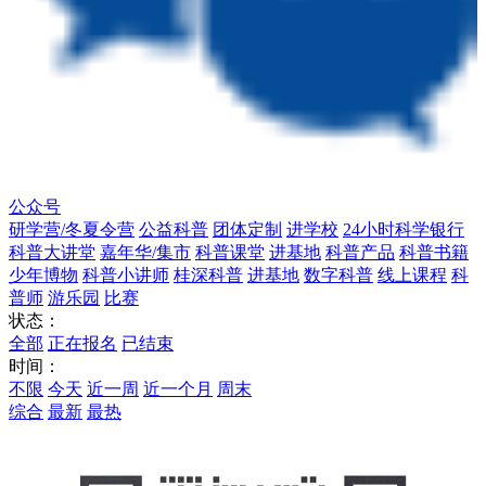
公众号
研学营/冬夏令营
公益科普
团体定制
进学校
24小时科学银行
科普大讲堂
嘉年华/集市
科普课堂
进基地
科普产品
科普书籍
少年博物
科普小讲师
桂深科普
进基地
数字科普
线上课程
科
普师
游乐园
比赛
状态：
全部
正在报名
已结束
时间：
不限
今天
近一周
近一个月
周末
综合
最新
最热