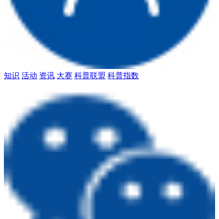
知识
活动
资讯
大赛
科普联盟
科普指数