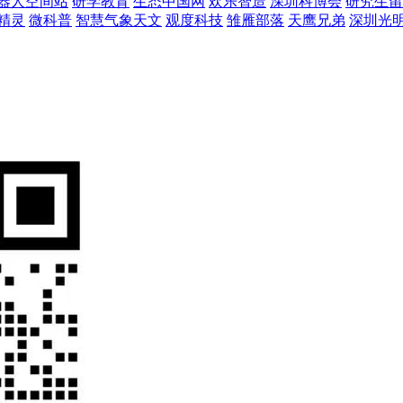
器人空间站
研学教育
生态中国网
欢乐智造
深圳科博会
研究生留
精灵
微科普
智慧气象天文
观度科技
雏雁部落
天鹰兄弟
深圳光