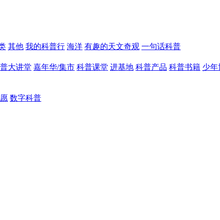
类
其他
我的科普行
海洋
有趣的天文奇观
一句话科普
普大讲堂
嘉年华/集市
科普课堂
进基地
科普产品
科普书籍
少年
愿
数字科普