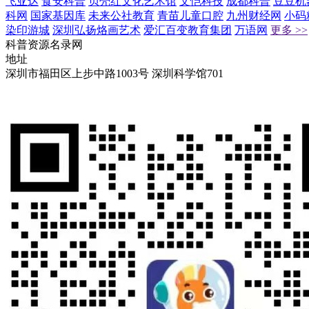
飞亚达
食安科普
贝壳红文化艺术馆
文恺科技
成都科普
豆豆机
科网
国家基因库
未来公社教育
青苗儿童口腔
九州财经网
小码
染印游城
深圳弘扬烙画艺术
爱汇百变教育集团
万语网
更多 >>
科普资源名录网
地址
深圳市福田区上步中路1003号 深圳科学馆701