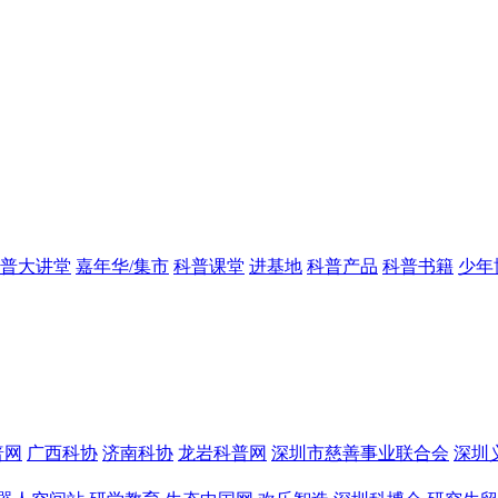
普大讲堂
嘉年华/集市
科普课堂
进基地
科普产品
科普书籍
少年
普网
广西科协
济南科协
龙岩科普网
深圳市慈善事业联合会
深圳