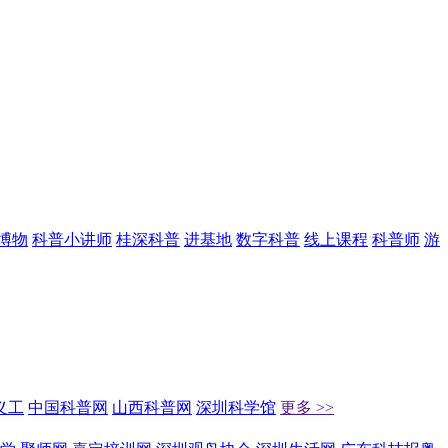
博物
科普小讲师
桂深科普
进基地
数字科普
线上课程
科普师
游
义工
中国科普网
山西科普网
深圳科学馆
更多 >>