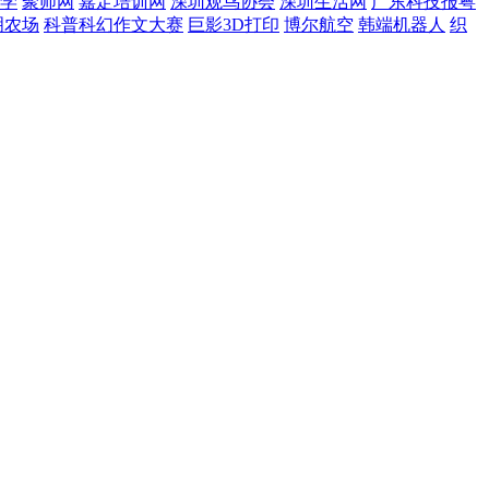
学
聚师网
嘉定培训网
深圳观鸟协会
深圳生活网
广东科技报粤
明农场
科普科幻作文大赛
巨影3D打印
博尔航空
韩端机器人
织