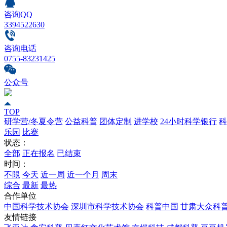
咨询QQ
3394522630
咨询电话
0755-83231425
公众号
TOP
研学营/冬夏令营
公益科普
团体定制
进学校
24小时科学银行
科
乐园
比赛
状态：
全部
正在报名
已结束
时间：
不限
今天
近一周
近一个月
周末
综合
最新
最热
合作单位
中国科学技术协会
深圳市科学技术协会
科普中国
甘肃大众科
友情链接