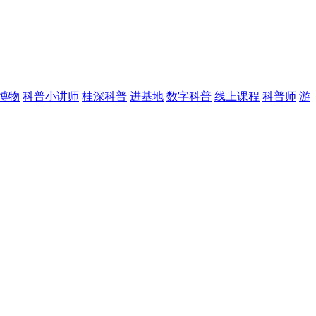
博物
科普小讲师
桂深科普
进基地
数字科普
线上课程
科普师
游