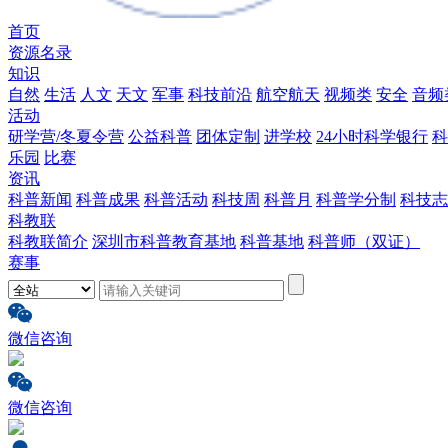
首页
资源名录
知识
自然
生活
人文
天文
军事
科技前沿
航空航天
视频类
安全
音频
活动
研学营/冬夏令营
公益科普
团体定制
进学校
24小时科学银行
科
乐园
比赛
资讯
科普新闻
科普成果
科普活动
科技周
科普月
科普学分制
科技志
科教联
科教联简介
深圳市科普教育基地
科普基地
科普师（双证）
赛事
微信咨询
微信咨询