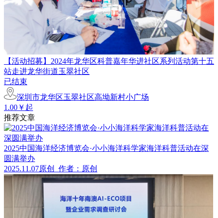
【活动招募】2024年龙华区科普嘉年华进社区系列活动第十五
站走进龙华街道玉翠社区
已结束
深圳市龙华区玉翠社区高坳新村小广场
1.00￥起
推荐文章
2025中国海洋经济博览会·小小海洋科学家海洋科普活动在深
圆满举办
2025.11.07
原创
作者：原创