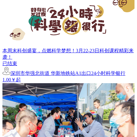
本周末科创盛宴，点燃科学梦想！3月22-23日科创课程精彩来
袭！
已结束
深圳市华强北街道 华新地铁站A1出口24小时科学银行
1.00￥起