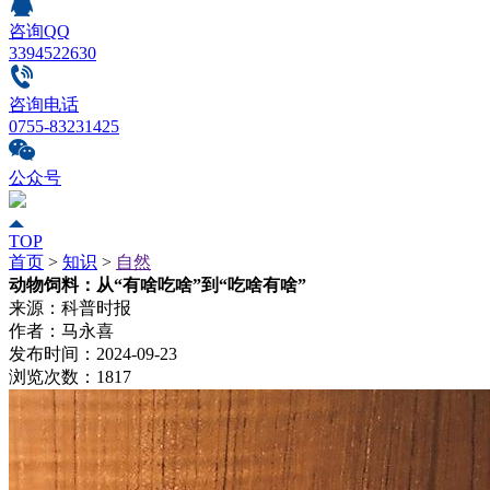
咨询QQ
3394522630
咨询电话
0755-83231425
公众号
TOP
首页
>
知识
>
自然
动物饲料：从“有啥吃啥”到“吃啥有啥”
来源：
科普时报
作者：
马永喜
发布时间：
2024-09-23
浏览次数：
1817