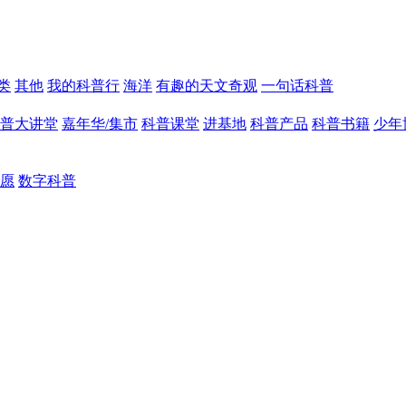
类
其他
我的科普行
海洋
有趣的天文奇观
一句话科普
普大讲堂
嘉年华/集市
科普课堂
进基地
科普产品
科普书籍
少年
愿
数字科普