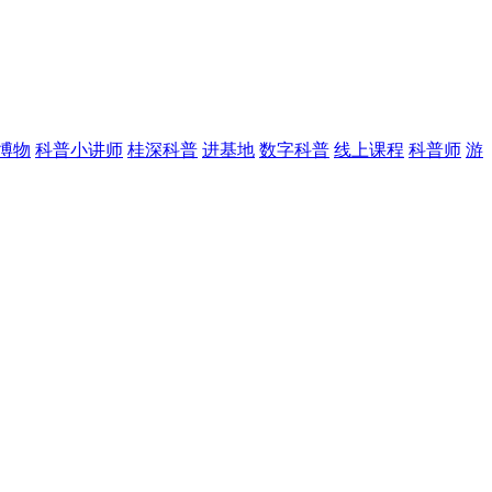
博物
科普小讲师
桂深科普
进基地
数字科普
线上课程
科普师
游