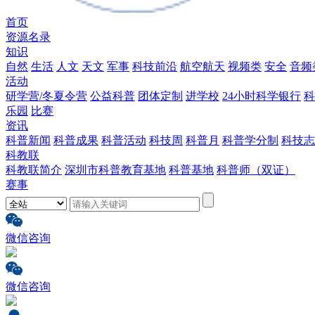
首页
资源名录
知识
自然
生活
人文
天文
军事
科技前沿
航空航天
视频类
安全
音频
活动
研学营/冬夏令营
公益科普
团体定制
进学校
24小时科学银行
科
乐园
比赛
资讯
科普新闻
科普成果
科普活动
科技周
科普月
科普学分制
科技志
科教联
科教联简介
深圳市科普教育基地
科普基地
科普师（双证）
赛事
微信咨询
微信咨询