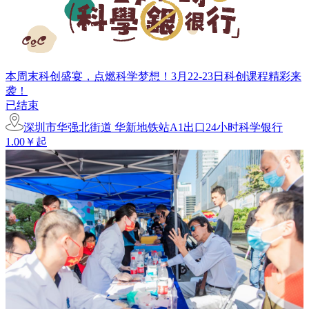
本周末科创盛宴，点燃科学梦想！3月22-23日科创课程精彩来
袭！
已结束
深圳市华强北街道 华新地铁站A1出口24小时科学银行
1.00￥起