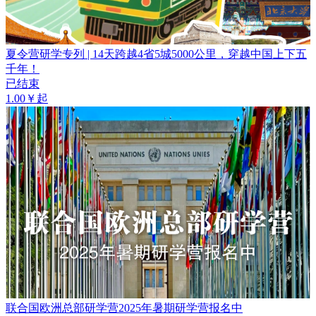
夏令营研学专列 | 14天跨越4省5城5000公里，穿越中国上下五
千年！
已结束
1.00￥起
联合国欧洲总部研学营2025年暑期研学营报名中