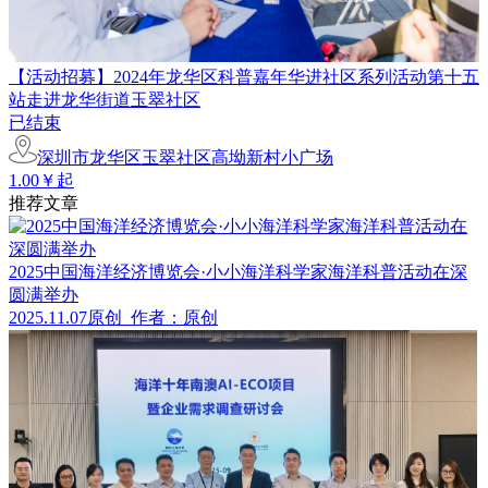
【活动招募】2024年龙华区科普嘉年华进社区系列活动第十五
站走进龙华街道玉翠社区
已结束
深圳市龙华区玉翠社区高坳新村小广场
1.00￥起
推荐文章
2025中国海洋经济博览会·小小海洋科学家海洋科普活动在深
圆满举办
2025.11.07
原创
作者：原创