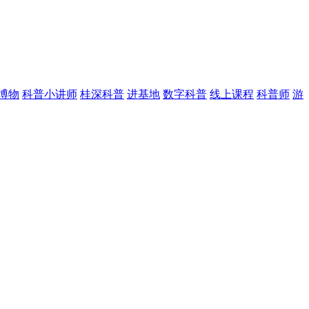
博物
科普小讲师
桂深科普
进基地
数字科普
线上课程
科普师
游