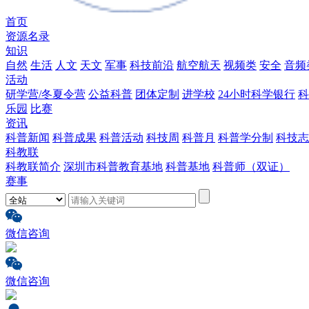
首页
资源名录
知识
自然
生活
人文
天文
军事
科技前沿
航空航天
视频类
安全
音频
活动
研学营/冬夏令营
公益科普
团体定制
进学校
24小时科学银行
科
乐园
比赛
资讯
科普新闻
科普成果
科普活动
科技周
科普月
科普学分制
科技志
科教联
科教联简介
深圳市科普教育基地
科普基地
科普师（双证）
赛事
微信咨询
微信咨询