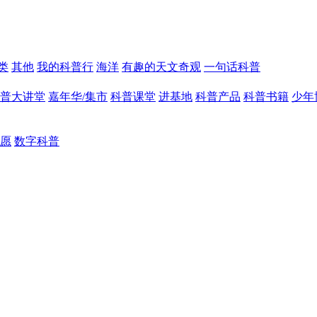
类
其他
我的科普行
海洋
有趣的天文奇观
一句话科普
普大讲堂
嘉年华/集市
科普课堂
进基地
科普产品
科普书籍
少年
愿
数字科普