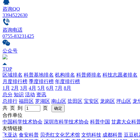
咨询QQ
3394522630
咨询电话
0755-83231425
公众号
TOP
区域排名
科普基地排名
机构排名
科普师排名
科技志愿者排名
月度排行榜
季度排行榜
年度排行榜
1月
2月
3月
4月
5月
6月
7月
8月
总分
知识
活动
资讯
总排行
福田区
罗湖区
南山区
盐田区
宝安区
龙岗区
坪山区
龙
共 页 到
页
合作单位
中国科学技术协会
深圳市科学技术协会
科普中国
甘肃大众科
友情链接
飞亚达
食安科普
贝壳红文化艺术馆
文恺科技
成都科普
豆豆机