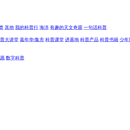
类
其他
我的科普行
海洋
有趣的天文奇观
一句话科普
普大讲堂
嘉年华/集市
科普课堂
进基地
科普产品
科普书籍
少年
愿
数字科普