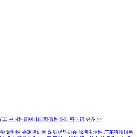
义工
中国科普网
山西科普网
深圳科学馆
更多 >>
学
聚师网
嘉定培训网
深圳观鸟协会
深圳生活网
广东科技报粤