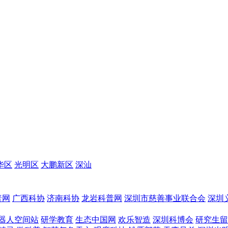
华区
光明区
大鹏新区
深汕
普网
广西科协
济南科协
龙岩科普网
深圳市慈善事业联合会
深圳
器人空间站
研学教育
生态中国网
欢乐智造
深圳科博会
研究生留