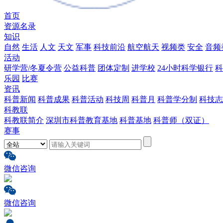
首页
资源名录
知识
自然
生活
人文
天文
军事
科技前沿
航空航天
视频类
安全
音频
活动
研学营/冬夏令营
公益科普
团体定制
进学校
24小时科学银行
科
乐园
比赛
资讯
科普新闻
科普成果
科普活动
科技周
科普月
科普学分制
科技志
科教联
科教联简介
深圳市科普教育基地
科普基地
科普师（双证）
赛事
微信咨询
微信咨询