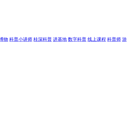
博物
科普小讲师
桂深科普
进基地
数字科普
线上课程
科普师
游