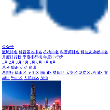
公众号
区域排名
科普基地排名
机构排名
科普师排名
科技志愿者排名
月度排行榜
季度排行榜
年度排行榜
1月
2月
3月
4月
5月
6月
7月
8月
总分
知识
活动
资讯
总排行
福田区
罗湖区
南山区
盐田区
宝安区
龙岗区
坪山区
龙
华区
光明区
大鹏新区
深汕