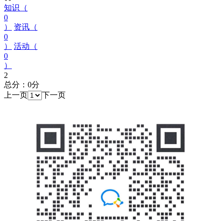
知识（
0
）
资讯（
0
）
活动（
0
）
2
总分：0分
上一页
下一页