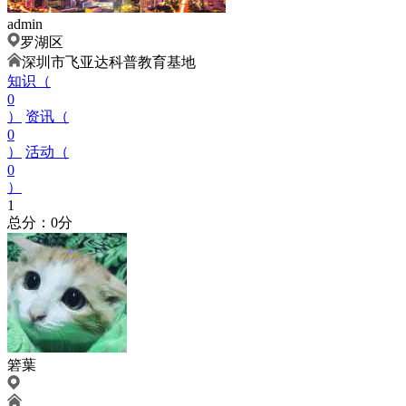
admin
罗湖区
深圳市飞亚达科普教育基地
知识（
0
）
资讯（
0
）
活动（
0
）
1
总分：0分
箬葉