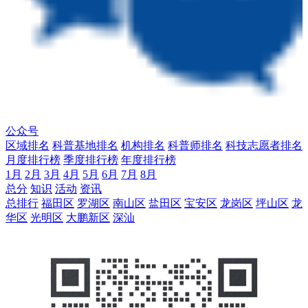
公众号
区域排名
科普基地排名
机构排名
科普师排名
科技志愿者排名
月度排行榜
季度排行榜
年度排行榜
1月
2月
3月
4月
5月
6月
7月
8月
总分
知识
活动
资讯
总排行
福田区
罗湖区
南山区
盐田区
宝安区
龙岗区
坪山区
龙
华区
光明区
大鹏新区
深汕