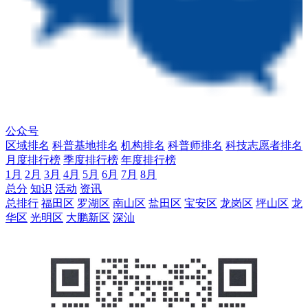
公众号
区域排名
科普基地排名
机构排名
科普师排名
科技志愿者排名
月度排行榜
季度排行榜
年度排行榜
1月
2月
3月
4月
5月
6月
7月
8月
总分
知识
活动
资讯
总排行
福田区
罗湖区
南山区
盐田区
宝安区
龙岗区
坪山区
龙
华区
光明区
大鹏新区
深汕