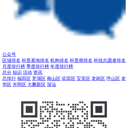
公众号
区域排名
科普基地排名
机构排名
科普师排名
科技志愿者排名
月度排行榜
季度排行榜
年度排行榜
总分
知识
活动
资讯
总排行
福田区
罗湖区
南山区
盐田区
宝安区
龙岗区
坪山区
龙
华区
光明区
大鹏新区
深汕