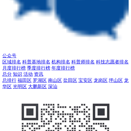
公众号
区域排名
科普基地排名
机构排名
科普师排名
科技志愿者排名
月度排行榜
季度排行榜
年度排行榜
总分
知识
活动
资讯
总排行
福田区
罗湖区
南山区
盐田区
宝安区
龙岗区
坪山区
龙
华区
光明区
大鹏新区
深汕