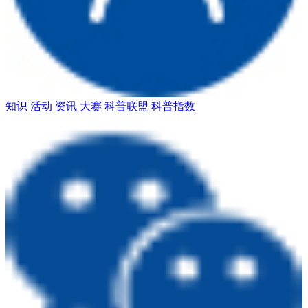
知识
活动
资讯
大赛
科普联盟
科普指数