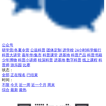
公众号
研学营/冬夏令营
公益科普
团体定制
进学校
24小时科学银行
科普大讲堂
嘉年华/集市
科普课堂
进基地
科普产品
科普书籍
少年博物
科普小讲师
桂深科普
进基地
数字科普
线上课程
科
普师
游乐园
比赛
状态：
全部
正在报名
已结束
时间：
不限
今天
近一周
近一个月
周末
综合
最新
最热