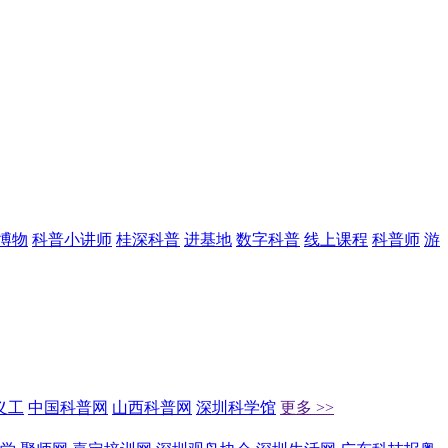
博物
科普小讲师
桂深科普
进基地
数字科普
线上课程
科普师
游
义工
中国科普网
山西科普网
深圳科学馆
更多 >>