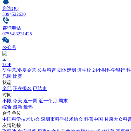
咨询QQ
3394522630
咨询电话
0755-83231425
公众号
TOP
研学营/冬夏令营
公益科普
团体定制
进学校
24小时科学银行
科
乐园
比赛
状态：
全部
正在报名
已结束
时间：
不限
今天
近一周
近一个月
周末
综合
最新
最热
合作单位
中国科学技术协会
深圳市科学技术协会
科普中国
甘肃大众科
友情链接