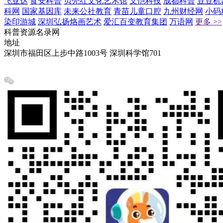
飞亚达
食安科普
贝壳红文化艺术馆
文恺科技
成都科普
豆豆机
科网
国家基因库
未来公社教育
青苗儿童口腔
九州财经网
小码
染印游城
深圳弘扬烙画艺术
爱汇百变教育集团
万语网
更多 >>
科普资源名录网
地址
深圳市福田区上步中路1003号 深圳科学馆701