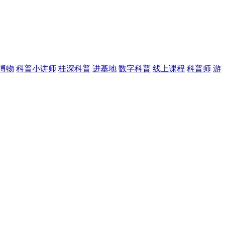
博物
科普小讲师
桂深科普
进基地
数字科普
线上课程
科普师
游