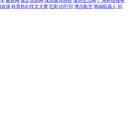
学
聚师网
嘉定培训网
深圳观鸟协会
深圳生活网
广东科技报粤
明农场
科普科幻作文大赛
巨影3D打印
博尔航空
韩端机器人
织