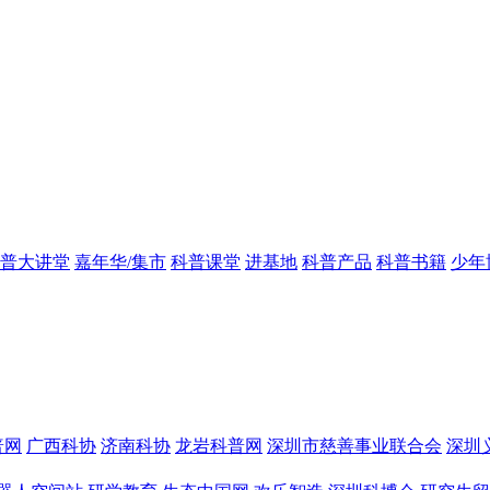
普大讲堂
嘉年华/集市
科普课堂
进基地
科普产品
科普书籍
少年
普网
广西科协
济南科协
龙岩科普网
深圳市慈善事业联合会
深圳