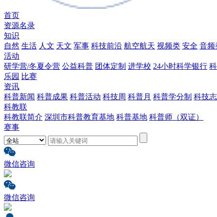
首页
资源名录
知识
自然
生活
人文
天文
军事
科技前沿
航空航天
视频类
安全
音频
活动
研学营/冬夏令营
公益科普
团体定制
进学校
24小时科学银行
科
乐园
比赛
资讯
科普新闻
科普成果
科普活动
科技周
科普月
科普学分制
科技志
科教联
科教联简介
深圳市科普教育基地
科普基地
科普师（双证）
赛事
微信咨询
微信咨询