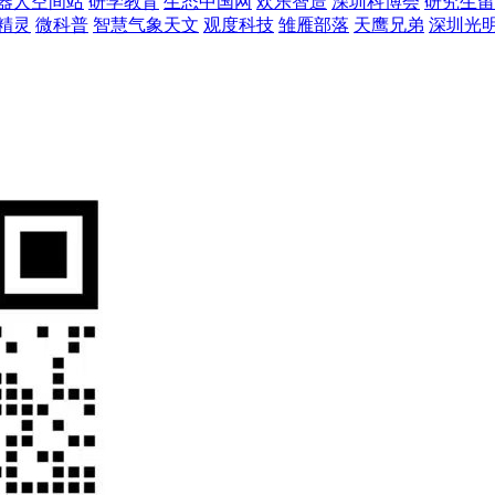
器人空间站
研学教育
生态中国网
欢乐智造
深圳科博会
研究生留
精灵
微科普
智慧气象天文
观度科技
雏雁部落
天鹰兄弟
深圳光