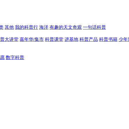
类
其他
我的科普行
海洋
有趣的天文奇观
一句话科普
普大讲堂
嘉年华/集市
科普课堂
进基地
科普产品
科普书籍
少年
愿
数字科普