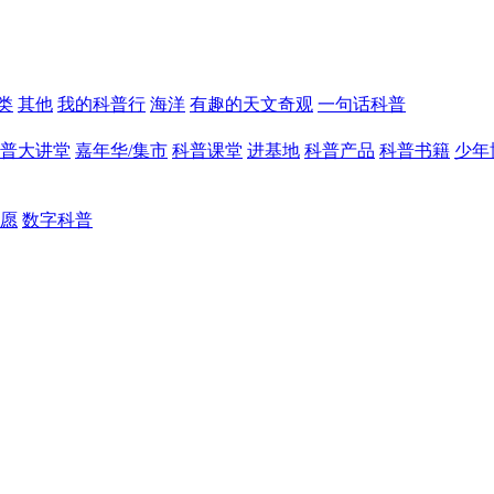
类
其他
我的科普行
海洋
有趣的天文奇观
一句话科普
普大讲堂
嘉年华/集市
科普课堂
进基地
科普产品
科普书籍
少年
愿
数字科普