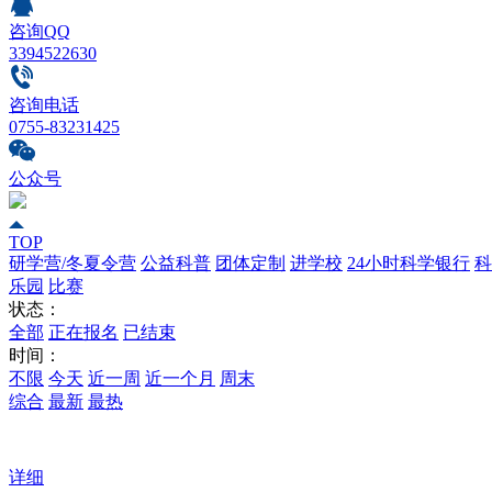
咨询QQ
3394522630
咨询电话
0755-83231425
公众号
TOP
研学营/冬夏令营
公益科普
团体定制
进学校
24小时科学银行
科
乐园
比赛
状态：
全部
正在报名
已结束
时间：
不限
今天
近一周
近一个月
周末
综合
最新
最热
详细