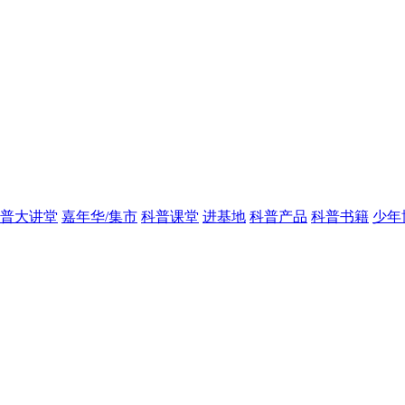
普大讲堂
嘉年华/集市
科普课堂
进基地
科普产品
科普书籍
少年