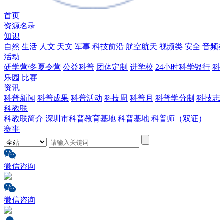
首页
资源名录
知识
自然
生活
人文
天文
军事
科技前沿
航空航天
视频类
安全
音频
活动
研学营/冬夏令营
公益科普
团体定制
进学校
24小时科学银行
科
乐园
比赛
资讯
科普新闻
科普成果
科普活动
科技周
科普月
科普学分制
科技志
科教联
科教联简介
深圳市科普教育基地
科普基地
科普师（双证）
赛事
微信咨询
微信咨询