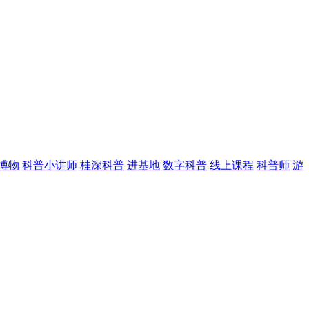
博物
科普小讲师
桂深科普
进基地
数字科普
线上课程
科普师
游