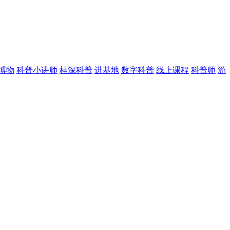
博物
科普小讲师
桂深科普
进基地
数字科普
线上课程
科普师
游