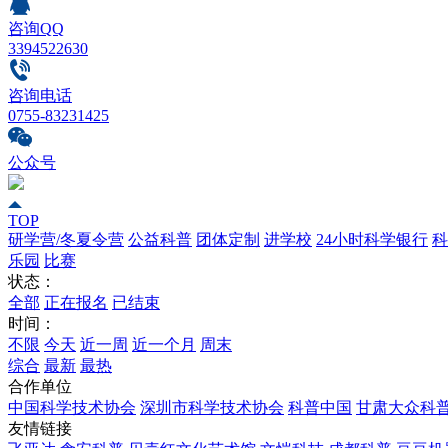
咨询QQ
3394522630
咨询电话
0755-83231425
公众号
TOP
研学营/冬夏令营
公益科普
团体定制
进学校
24小时科学银行
科
乐园
比赛
状态：
全部
正在报名
已结束
时间：
不限
今天
近一周
近一个月
周末
综合
最新
最热
合作单位
中国科学技术协会
深圳市科学技术协会
科普中国
甘肃大众科
友情链接