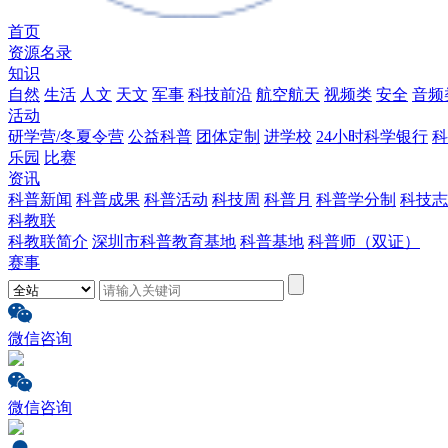
首页
资源名录
知识
自然
生活
人文
天文
军事
科技前沿
航空航天
视频类
安全
音频
活动
研学营/冬夏令营
公益科普
团体定制
进学校
24小时科学银行
科
乐园
比赛
资讯
科普新闻
科普成果
科普活动
科技周
科普月
科普学分制
科技志
科教联
科教联简介
深圳市科普教育基地
科普基地
科普师（双证）
赛事
微信咨询
微信咨询