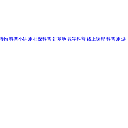
博物
科普小讲师
桂深科普
进基地
数字科普
线上课程
科普师
游