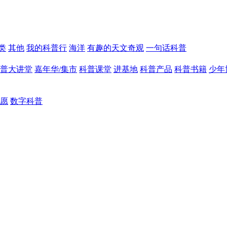
类
其他
我的科普行
海洋
有趣的天文奇观
一句话科普
普大讲堂
嘉年华/集市
科普课堂
进基地
科普产品
科普书籍
少年
愿
数字科普