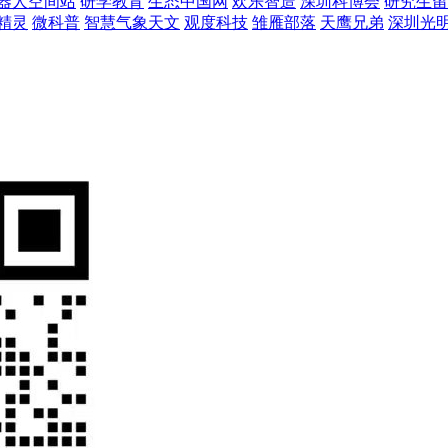
器人空间站
研学教育
生态中国网
欢乐智造
深圳科博会
研究生留
精灵
微科普
智慧气象天文
观度科技
雏雁部落
天鹰兄弟
深圳光