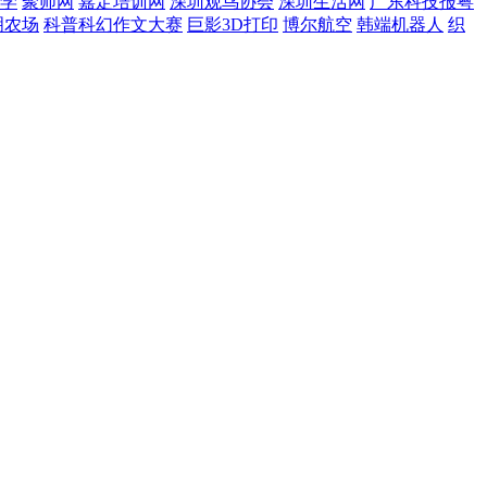
学
聚师网
嘉定培训网
深圳观鸟协会
深圳生活网
广东科技报粤
明农场
科普科幻作文大赛
巨影3D打印
博尔航空
韩端机器人
织