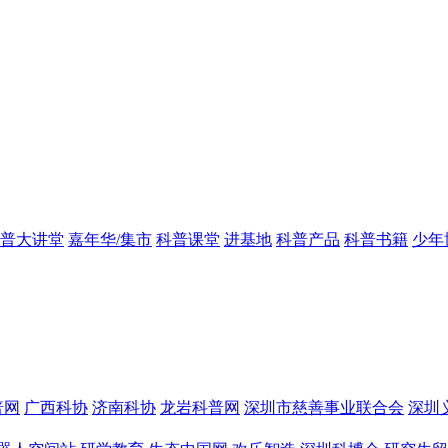
普大讲堂
嘉年华/集市
科普课堂
进基地
科普产品
科普书籍
少年
普网
广西科协
济南科协
龙岩科普网
深圳市慈善事业联合会
深圳