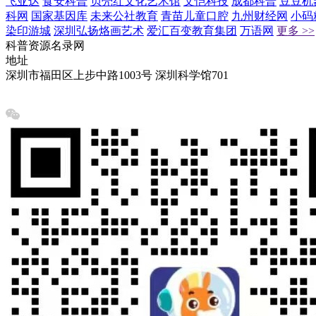
飞亚达
食安科普
贝壳红文化艺术馆
文恺科技
成都科普
豆豆机
科网
国家基因库
未来公社教育
青苗儿童口腔
九州财经网
小码
染印游城
深圳弘扬烙画艺术
爱汇百变教育集团
万语网
更多 >>
科普资源名录网
地址
深圳市福田区上步中路1003号 深圳科学馆701