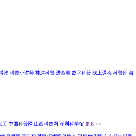
博物
科普小讲师
桂深科普
进基地
数字科普
线上课程
科普师
游
义工
中国科普网
山西科普网
深圳科学馆
更多 >>