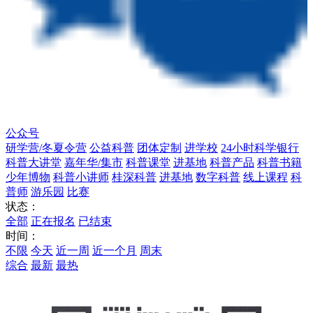
公众号
研学营/冬夏令营
公益科普
团体定制
进学校
24小时科学银行
科普大讲堂
嘉年华/集市
科普课堂
进基地
科普产品
科普书籍
少年博物
科普小讲师
桂深科普
进基地
数字科普
线上课程
科
普师
游乐园
比赛
状态：
全部
正在报名
已结束
时间：
不限
今天
近一周
近一个月
周末
综合
最新
最热