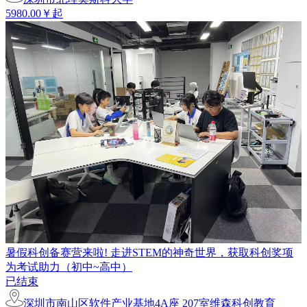
5980.00￥起
暑假科创备赛营来啦! 走进STEM的神奇世界，获取科创奖项
为考试助力（初中~高中）
已结束
深圳市南山区软件产业基地4A座 207室维森科创教育