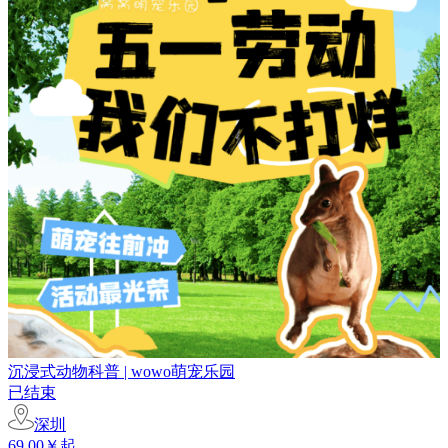
沉浸式动物科普 | wowo萌宠乐园
已结束
深圳
69.00￥起