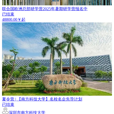
联合国欧洲总部研学营2025年暑期研学营报名中
已结束
48800.00￥起
夏令营 | 【南方科技大学】名校名企先导计划
已结束
深圳市南方科技大学