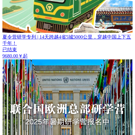
夏令营研学专列 | 14天跨越4省5城5000公里，穿越中国上下五
千年！
已结束
9680.00￥起