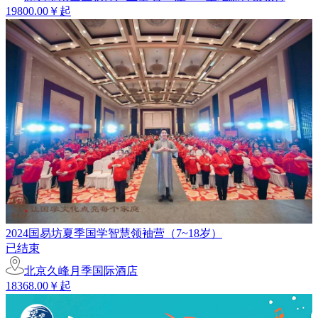
19800.00￥起
2024国易坊夏季国学智慧领袖营（7~18岁）
已结束
北京久峰月季国际酒店
18368.00￥起