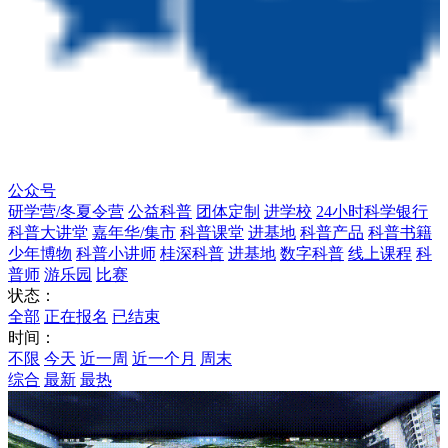
公众号
研学营/冬夏令营
公益科普
团体定制
进学校
24小时科学银行
科普大讲堂
嘉年华/集市
科普课堂
进基地
科普产品
科普书籍
少年博物
科普小讲师
桂深科普
进基地
数字科普
线上课程
科
普师
游乐园
比赛
状态：
全部
正在报名
已结束
时间：
不限
今天
近一周
近一个月
周末
综合
最新
最热